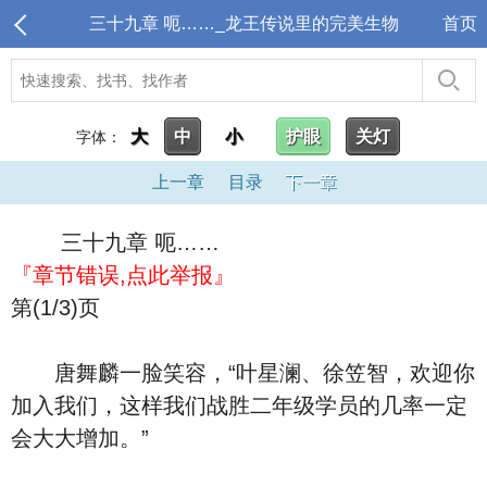
三十九章 呃……_龙王传说里的完美生物
首页
大
中
小
护眼
关灯
字体：
上一章
目录
下一章
三十九章 呃……
『章节错误,点此举报』
第(1/3)页
唐舞麟一脸笑容，“叶星澜、徐笠智，欢迎你
加入我们，这样我们战胜二年级学员的几率一定
会大大增加。”