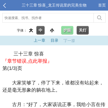
三十三章 惊喜_龙王传说里的完美生物
首页
大
中
小
护眼
关灯
字体：
上一章
目录
下一章
三十三章 惊喜
『章节错误,点此举报』
第(1/3)页
大家笑够了，停了下来，谁都没有站起来，
还是毫无形象的躺在地上。
古月：“好了，大家该说正事，我给小言在传