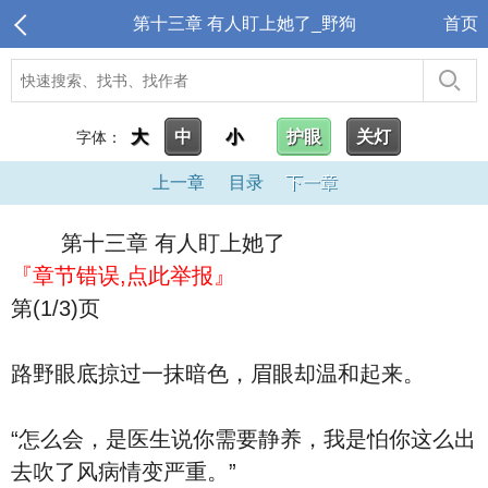
第十三章 有人盯上她了_野狗
首页
大
中
小
护眼
关灯
字体：
上一章
目录
下一章
第十三章 有人盯上她了
『章节错误,点此举报』
第(1/3)页
路野眼底掠过一抹暗色，眉眼却温和起来。
“怎么会，是医生说你需要静养，我是怕你这么出
去吹了风病情变严重。”