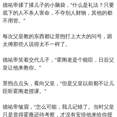
德祐帝揉了揉儿子的小脑袋，“什么是礼法？只要
底下的人不杀人害命，不夺别人财物，其他的都
不用管。”
每次父皇教的东西都让景煦打上大大的问号，跟
太傅那些人说得太不一样了。
德祐帝笑着交代儿子，“霍阁老是个能臣，日后父
皇让他来教你。”
景煦点点头，看向父皇，“但是父皇以前都不让儿
臣听霍阁老授课。”
德祐帝皱眉，“怎么可能，我儿记错了。当时父皇
只是觉得霍雍还待考察，才没有安排他来给你授