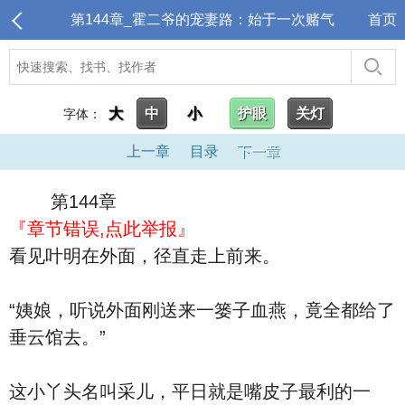
第144章_霍二爷的宠妻路：始于一次赌气
首页
大
中
小
护眼
关灯
字体：
上一章
目录
下一章
第144章
『章节错误,点此举报』
看见叶明在外面，径直走上前来。
“姨娘，听说外面刚送来一篓子血燕，竟全都给了
垂云馆去。”
这小丫头名叫采儿，平日就是嘴皮子最利的一