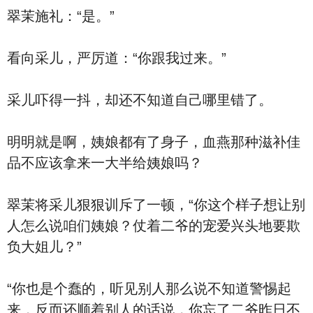
翠茉施礼：“是。”
看向采儿，严厉道：“你跟我过来。”
采儿吓得一抖，却还不知道自己哪里错了。
明明就是啊，姨娘都有了身子，血燕那种滋补佳
品不应该拿来一大半给姨娘吗？
翠茉将采儿狠狠训斥了一顿，“你这个样子想让别
人怎么说咱们姨娘？仗着二爷的宠爱兴头地要欺
负大姐儿？”
“你也是个蠢的，听见别人那么说不知道警惕起
来，反而还顺着别人的话说，你忘了二爷昨日不