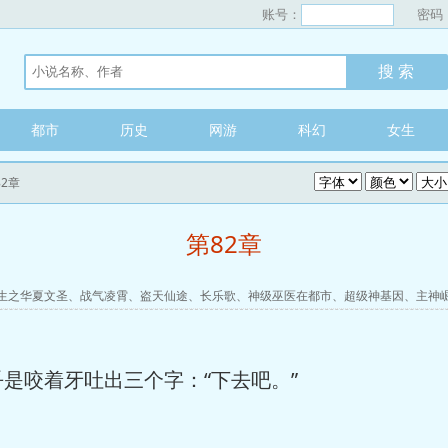
账号：
密码
都市
历史
网游
科幻
女生
82章
第82章
生之华夏文圣
、
战气凌霄
、
盗天仙途
、
长乐歌
、
神级巫医在都市
、
超级神基因
、
主神
是咬着牙吐出三个字：“下去吧。”