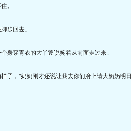
不住。
快脚步回去。
一个身穿青衣的大丫鬟说笑着从前面走过来。
的样子，“奶奶刚才还说让我去你们府上请大奶奶明