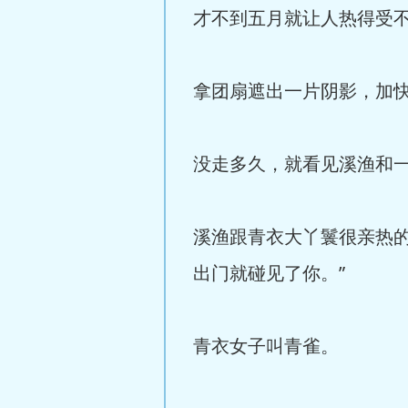
才不到五月就让人热得受
拿团扇遮出一片阴影，加
没走多久，就看见溪渔和
溪渔跟青衣大丫鬟很亲热
出门就碰见了你。”
青衣女子叫青雀。