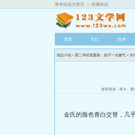
将本站设为首页
|
收藏本站
首页
玄幻
武侠
顶点小说
>
霍二爷的宠妻路：始于一次赌气
> 第
推荐阅读：
黑卡
、
重
金氏的脸色青白交替，几乎