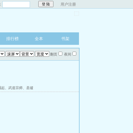
：
用户注册
排行榜
全本
书架
翻页
夜间
崛起
、
武道宗师
、
圣墟