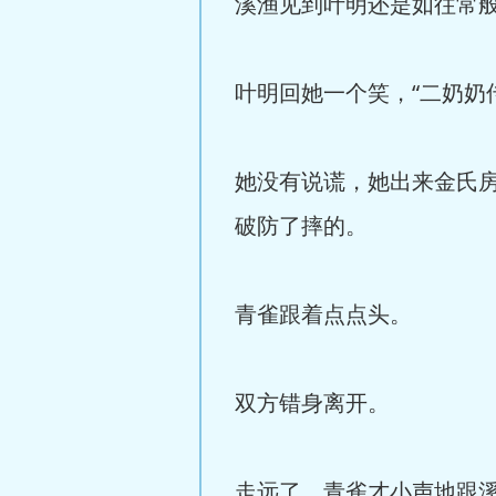
溪渔见到叶明还是如往常般
叶明回她一个笑，“二奶奶
她没有说谎，她出来金氏
破防了摔的。
青雀跟着点点头。
双方错身离开。
走远了，青雀才小声地跟溪