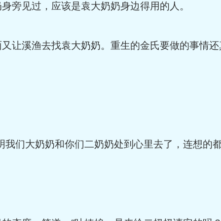
奶身旁见过，应该是袁大奶奶身边得用的人。
面又让溪渔去找袁大奶奶。重生的金氏要做的事情还
明我们大奶奶和你们二奶奶处到心里去了，连想的都