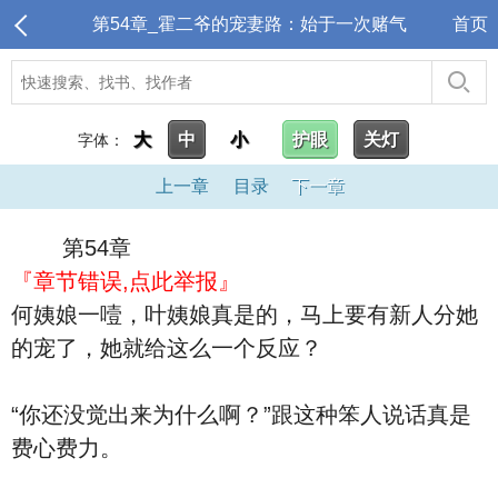
第54章_霍二爷的宠妻路：始于一次赌气
首页
大
中
小
护眼
关灯
字体：
上一章
目录
下一章
第54章
『章节错误,点此举报』
何姨娘一噎，叶姨娘真是的，马上要有新人分她
的宠了，她就给这么一个反应？
“你还没觉出来为什么啊？”跟这种笨人说话真是
费心费力。