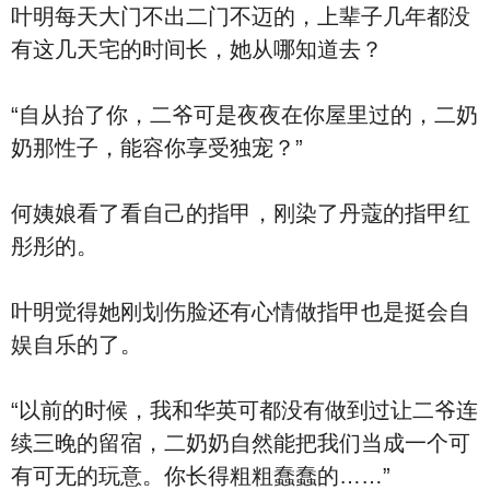
叶明每天大门不出二门不迈的，上辈子几年都没
有这几天宅的时间长，她从哪知道去？
“自从抬了你，二爷可是夜夜在你屋里过的，二奶
奶那性子，能容你享受独宠？”
何姨娘看了看自己的指甲，刚染了丹蔻的指甲红
彤彤的。
叶明觉得她刚划伤脸还有心情做指甲也是挺会自
娱自乐的了。
“以前的时候，我和华英可都没有做到过让二爷连
续三晚的留宿，二奶奶自然能把我们当成一个可
有可无的玩意。你长得粗粗蠢蠢的……”