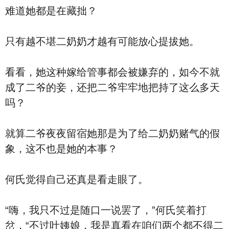
难道她都是在藏拙？
只有越不堪二奶奶才越有可能放心提拔她。
看看，她这种嫁给管事都会被嫌弃的，如今不就
成了二爷的妾，还把二爷牢牢地把持了这么多天
吗？
就算二爷夜夜留宿她那是为了给二奶奶赌气的假
象，这不也是她的本事？
何氏觉得自己还真是看走眼了。
“嗨，我只不过是随口一说罢了，”何氏笑着打
岔，“不过叶姨娘，我是真看在咱们两个都不得二