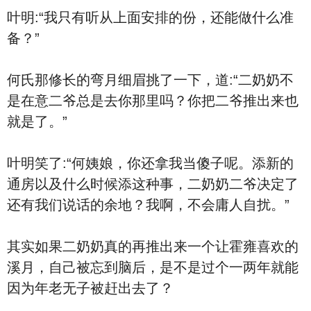
叶明:“我只有听从上面安排的份，还能做什么准
备？”
何氏那修长的弯月细眉挑了一下，道:“二奶奶不
是在意二爷总是去你那里吗？你把二爷推出来也
就是了。”
叶明笑了:“何姨娘，你还拿我当傻子呢。添新的
通房以及什么时候添这种事，二奶奶二爷决定了
还有我们说话的余地？我啊，不会庸人自扰。”
其实如果二奶奶真的再推出来一个让霍雍喜欢的
溪月，自己被忘到脑后，是不是过个一两年就能
因为年老无子被赶出去了？