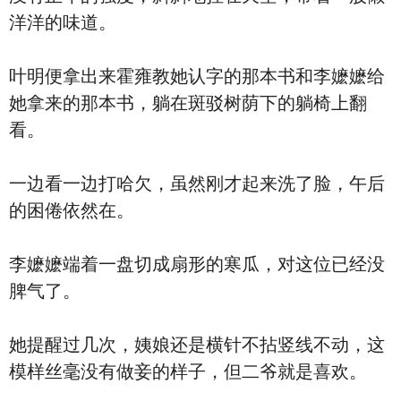
洋洋的味道。
叶明便拿出来霍雍教她认字的那本书和李嬷嬷给
她拿来的那本书，躺在斑驳树荫下的躺椅上翻
看。
一边看一边打哈欠，虽然刚才起来洗了脸，午后
的困倦依然在。
李嬷嬷端着一盘切成扇形的寒瓜，对这位已经没
脾气了。
她提醒过几次，姨娘还是横针不拈竖线不动，这
模样丝毫没有做妾的样子，但二爷就是喜欢。