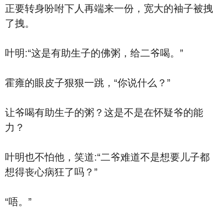
正要转身吩咐下人再端来一份，宽大的袖子被拽
了拽。
叶明:“这是有助生子的佛粥，给二爷喝。”
霍雍的眼皮子狠狠一跳，“你说什么？”
让爷喝有助生子的粥？这是不是在怀疑爷的能
力？
叶明也不怕他，笑道:“二爷难道不是想要儿子都
想得丧心病狂了吗？”
“唔。”