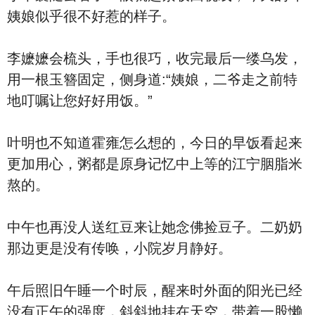
姨娘似乎很不好惹的样子。
李嬷嬷会梳头，手也很巧，收完最后一缕乌发，
用一根玉簪固定，侧身道:“姨娘，二爷走之前特
地叮嘱让您好好用饭。”
叶明也不知道霍雍怎么想的，今日的早饭看起来
更加用心，粥都是原身记忆中上等的江宁胭脂米
熬的。
中午也再没人送红豆来让她念佛捡豆子。二奶奶
那边更是没有传唤，小院岁月静好。
午后照旧午睡一个时辰，醒来时外面的阳光已经
没有正午的强度，斜斜地挂在天空，带着一股懒