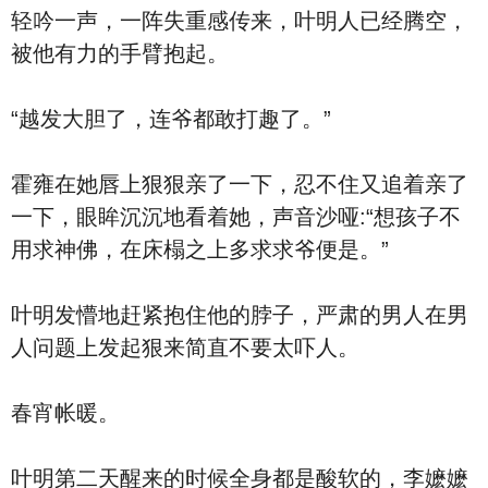
轻吟一声，一阵失重感传来，叶明人已经腾空，
被他有力的手臂抱起。
“越发大胆了，连爷都敢打趣了。”
霍雍在她唇上狠狠亲了一下，忍不住又追着亲了
一下，眼眸沉沉地看着她，声音沙哑:“想孩子不
用求神佛，在床榻之上多求求爷便是。”
叶明发懵地赶紧抱住他的脖子，严肃的男人在男
人问题上发起狠来简直不要太吓人。
春宵帐暖。
叶明第二天醒来的时候全身都是酸软的，李嬷嬷