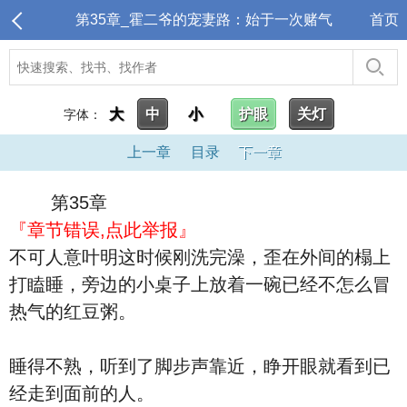
第35章_霍二爷的宠妻路：始于一次赌气
首页
大
中
小
护眼
关灯
字体：
上一章
目录
下一章
第35章
『章节错误,点此举报』
不可人意叶明这时候刚洗完澡，歪在外间的榻上
打瞌睡，旁边的小桌子上放着一碗已经不怎么冒
热气的红豆粥。
睡得不熟，听到了脚步声靠近，睁开眼就看到已
经走到面前的人。