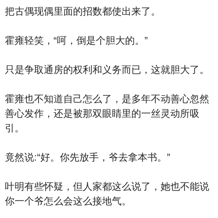
把古偶现偶里面的招数都使出来了。
霍雍轻笑，“呵，倒是个胆大的。”
只是争取通房的权利和义务而已，这就胆大了。
霍雍也不知道自己怎么了，是多年不动善心忽然
善心发作，还是被那双眼睛里的一丝灵动所吸
引。
竟然说:“好。你先放手，爷去拿本书。”
叶明有些怀疑，但人家都这么说了，她也不能说
你一个爷怎么会这么接地气。