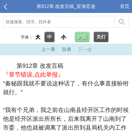
第912章 改发言稿_宦海官途
首页
大
中
小
护眼
关灯
字体：
上一章
目录
下一章
第912章 改发言稿
『章节错误,点此举报』
“秦秘跟我就不要说这种话了，有什么事直接吩咐
就行。”
“我有个兄弟，我之前在山南县经开区工作的时候
他是经开区派出所所长，后来我离开了山南到了
市委，他也就被调离了派出所到县局机关内工作