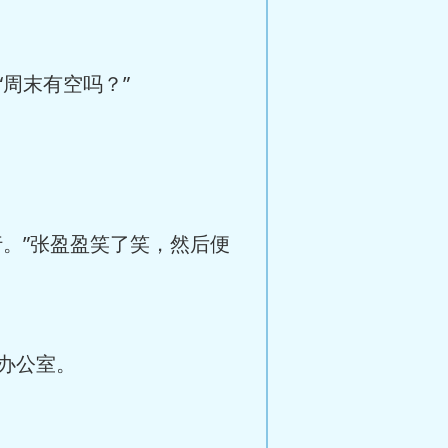
周末有空吗？”
。”张盈盈笑了笑，然后便
办公室。