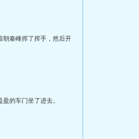
着朝秦峰挥了挥手，然后开
盈盈的车门坐了进去。