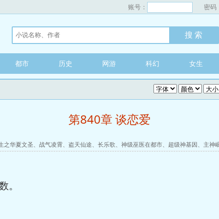
账号：
密码
都市
历史
网游
科幻
女生
第840章 谈恋爱
生之华夏文圣
、
战气凌霄
、
盗天仙途
、
长乐歌
、
神级巫医在都市
、
超级神基因
、
主神
数。