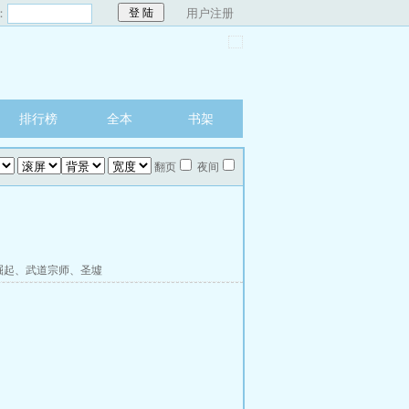
：
用户注册
排行榜
全本
书架
翻页
夜间
崛起
、
武道宗师
、
圣墟