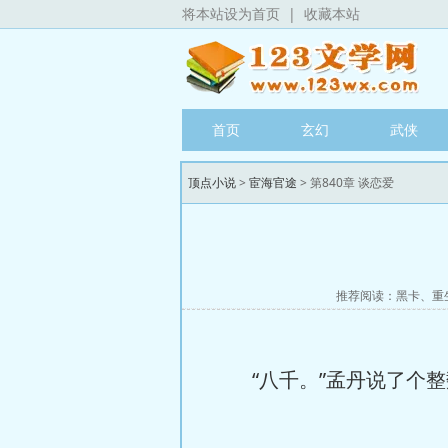
将本站设为首页
|
收藏本站
首页
玄幻
武侠
顶点小说
>
宦海官途
> 第840章 谈恋爱
推荐阅读：
黑卡
、
重
“八千。”孟丹说了个整