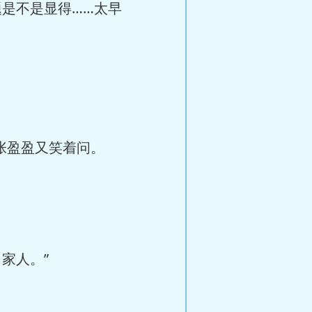
是不是显得……太早
张盈盈又笑着问。
家人。”