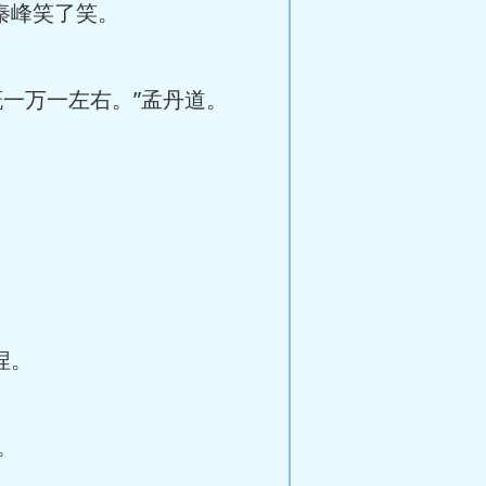
秦峰笑了笑。
一万一左右。”孟丹道。
捏。
。