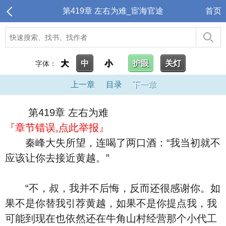
第419章 左右为难_宦海官途
首页
大
中
小
护眼
关灯
字体：
上一章
目录
下一章
第419章 左右为难
『章节错误,点此举报』
秦峰大失所望，连喝了两口酒：“我当初就不
应该让你去接近黄越。”
“不，叔，我并不后悔，反而还很感谢你。如
果不是你替我引荐黄越，如果不是你提点我，我
可能到现在也依然还在牛角山村经营那个小代工