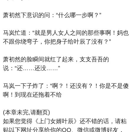
萧初然下意识的问：“什么哪一步啊？”
马岚忙道：“就是男人女人之间的那些事啊！妈也
不跟你绕弯子，你把身子给叶辰了没有？”
萧初然的脸瞬间就红了起来，支支吾吾的
说：“还……还没……”
马岚一下子炸了：“啊？！还没有？！你是不是傻
啊！到现在还拖着不给
(本章未完,请翻页)
如果您觉得《上门女婿叶辰》还不错的话，请粘
贴以下网址分享给你的QQ、微信或微博好友，