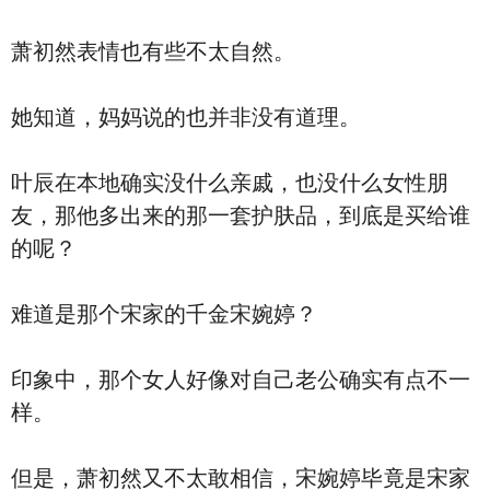
萧初然表情也有些不太自然。
她知道，妈妈说的也并非没有道理。
叶辰在本地确实没什么亲戚，也没什么女性朋
友，那他多出来的那一套护肤品，到底是买给谁
的呢？
难道是那个宋家的千金宋婉婷？
印象中，那个女人好像对自己老公确实有点不一
样。
但是，萧初然又不太敢相信，宋婉婷毕竟是宋家