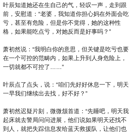
叶辰知道她还在生自己的气，轻叹一声，走到跟
前，安慰道：“老婆，我知道你担心妈在外面会吃
亏，甚至有危险，但是你不觉得，她的这种性
格，如果能吃点亏，对她反而是好事吗？”
萧初然说：“我明白你的意思，但关键是吃亏也要
在一个可控的范畴内，如果上升到人身危险上，
一切就都不可控了……”
叶辰点了点头，说：“咱们先好好休息一下，明天
一早我们继续出去找，好不好？”
萧初然迟疑片刻，微微颔首道：“先睡吧，明天我
起床就去警局问问进展，他们说如果明天还找不
到人，就把失踪信息发给蓝天救援队，让他们也