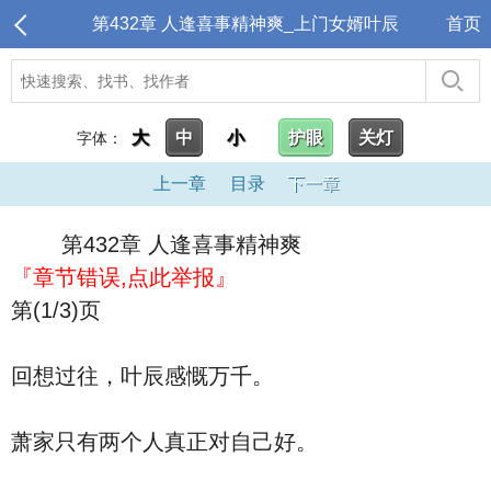
第432章 人逢喜事精神爽_上门女婿叶辰
首页
大
中
小
护眼
关灯
字体：
上一章
目录
下一章
第432章 人逢喜事精神爽
『章节错误,点此举报』
第(1/3)页
回想过往，叶辰感慨万千。
萧家只有两个人真正对自己好。