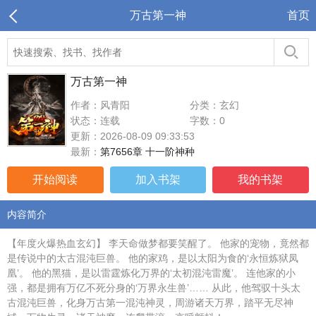
万古第一神
首页
万古第一神
作者：风青阳
分类：玄幻
状态：连载
字数：0
更新：2026-08-09 09:33:53
最新：
第7656章 十一阶神种
开始阅读
加入书架
我的书架
内容简介
【年度火爆热血玄幻】 李天命做梦都要笑醒了。 他家的宠物，竟然都
是传说中的太古混沌巨兽。 他的家鸡，是以太阳为食的‘永恒炼狱凤
凰’。 他的黑猫，是以雷霆炼化万界的‘太初混沌雷魔’。 连他家的小
强，都是拥有万亿不死分身的‘万界永生兽’…… 从此，他驾驭十头太
古混沌巨兽，化身万古第一混沌神灵，周游诸天万界，踏平无尽神