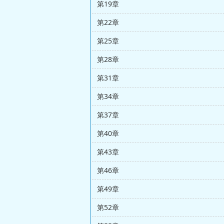
第19章
第22章
第25章
第28章
第31章
第34章
第37章
第40章
第43章
第46章
第49章
第52章