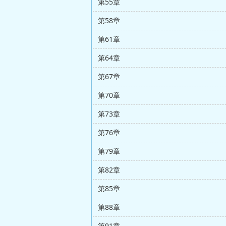
第55章
第58章
第61章
第64章
第67章
第70章
第73章
第76章
第79章
第82章
第85章
第88章
第91章