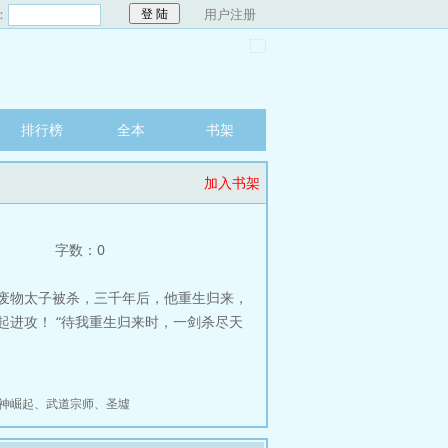
：
用户注册
排行榜
全本
书架
加入书架
字数：0
废物太子被杀，三千年后，他重生归来，
进攻！ “待我重生归来时，一剑杀尽天
神崛起
、
武道宗师
、
圣墟