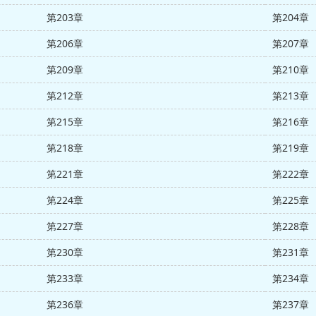
第203章
第204章
第206章
第207章
第209章
第210章
第212章
第213章
第215章
第216章
第218章
第219章
第221章
第222章
第224章
第225章
第227章
第228章
第230章
第231章
第233章
第234章
第236章
第237章