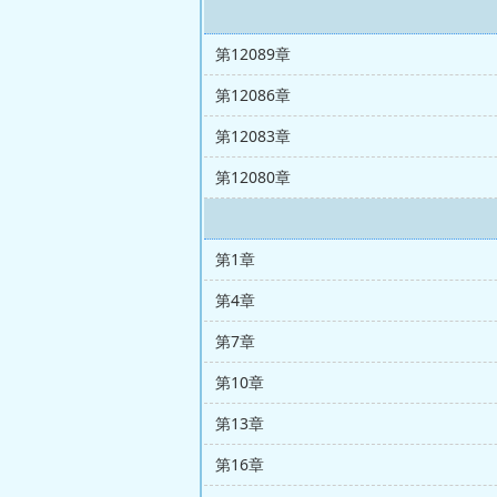
第12089章
第12086章
第12083章
第12080章
第1章
第4章
第7章
第10章
第13章
第16章