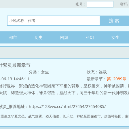
账号：
密码
都市
历史
网游
科幻
女生
叶紫灵最新章节
分类：女生
状态：连载
-13 14:46:11
最新章节：
第12089章
世界，辉煌的造化神朝因麾下宰相的背叛，皇权覆灭，神帝被囚禁，
天赋，铸造强大神体，诛杀强敌，鏖战天下，向三千年后的新一代神朝发起
荐地址：https://123vvx.cc/html/27454/27454085/
、
重生之华夏文圣
、
战气凌霄
、
盗天仙途
、
长乐歌
、
神级巫医在都市
、
超级神基因
、
主