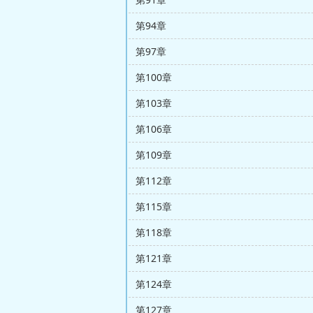
第94章
第97章
第100章
第103章
第106章
第109章
第112章
第115章
第118章
第121章
第124章
第127章