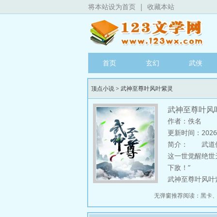
将本站设为首页
|
收藏本站
首页
玄幻
武侠
顶点小说
>
武神至尊叶风叶紫灵
武神至尊叶风
作者：佚名
更新时间：2026-06
简介：
武道修行
这一世觉醒绝世
下敌！”
武神至尊叶风叶紫灵_推
无弹窗推荐阅读：
黑卡