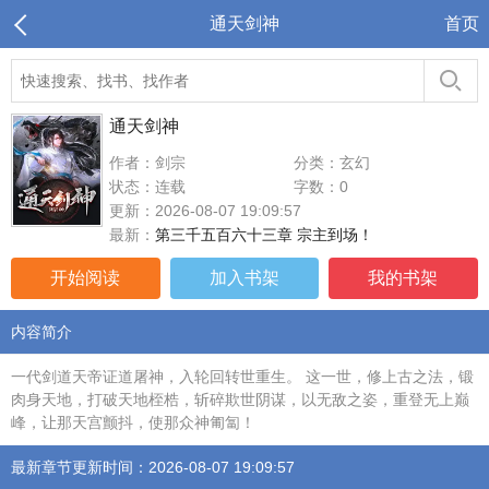
通天剑神
首页
通天剑神
作者：剑宗
分类：玄幻
状态：连载
字数：0
更新：2026-08-07 19:09:57
最新：
第三千五百六十三章 宗主到场！
开始阅读
加入书架
我的书架
内容简介
一代剑道天帝证道屠神，入轮回转世重生。 这一世，修上古之法，锻
肉身天地，打破天地桎梏，斩碎欺世阴谋，以无敌之姿，重登无上巅
峰，让那天宫颤抖，使那众神匍匐！
最新章节更新时间：2026-08-07 19:09:57