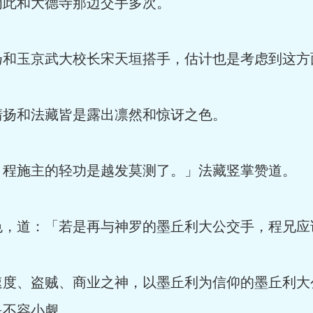
此和大德寺那边交手多次。
和玉京武大校长宋天垣搭手，估计也是考虑到这方
扬和法藏皆是露出凛然和惊讶之色。
程施主的轻功是越发莫测了。」法藏竖掌赞道。
，道：「若是再与神罗的墨丘利大公交手，程兄应
度、盗贼、商业之神，以墨丘利为信仰的墨丘利大
是不容小觑。