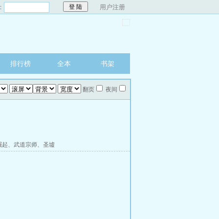
：
用户注册
排行榜
全本
书架
翻页
夜间
崛起
、
武道宗师
、
圣墟