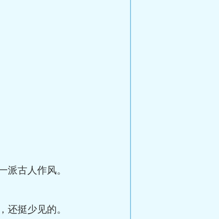
，一派古人作风。
，还挺少见的。