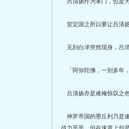
吕清扬作为掌门，也是为
贺定国之所以要让吕清扬
见到白泽突然现身，吕清
「阿弥陀佛，一别多年，
吕清扬亦是难掩惊叹之色
神罗帝国的墨丘利乃是速
战力平平，但在速度上却