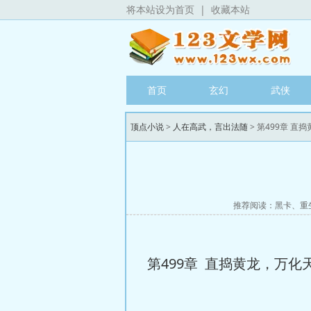
将本站设为首页
|
收藏本站
首页
玄幻
武侠
顶点小说
>
人在高武，言出法随
> 第499章 直
推荐阅读：
黑卡
、
重
第499章 直捣黄龙，万化