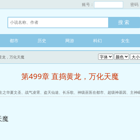
账号：
密码
都市
历史
网游
科幻
女生
捣黄龙，万化天魔
第499章 直捣黄龙，万化天魔
生之华夏文圣
、
战气凌霄
、
盗天仙途
、
长乐歌
、
神级巫医在都市
、
超级神基因
、
主神
天魔