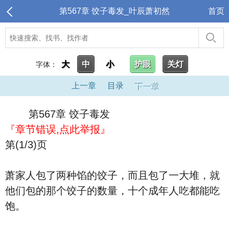
第567章 饺子毒发_叶辰萧初然
首页
大
中
小
护眼
关灯
字体：
上一章
目录
下一章
第567章 饺子毒发
『章节错误,点此举报』
第(1/3)页
萧家人包了两种馅的饺子，而且包了一大堆，就
他们包的那个饺子的数量，十个成年人吃都能吃
饱。