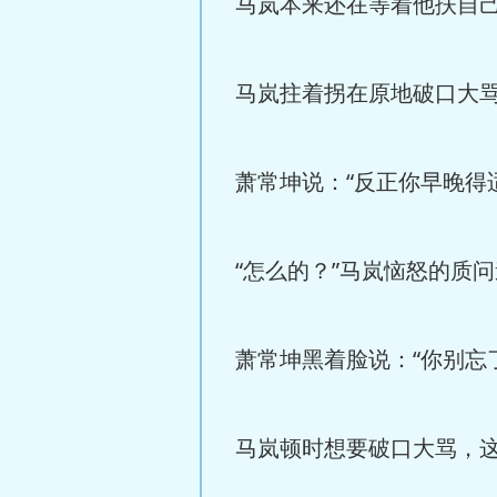
马岚本来还在等着他扶自
马岚拄着拐在原地破口大骂
萧常坤说：“反正你早晚得
“怎么的？”马岚恼怒的质
萧常坤黑着脸说：“你别忘
马岚顿时想要破口大骂，