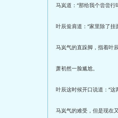
马岚道：“那给我个尝尝行
叶辰耸肩道：“家里除了挂
马岚气的直跺脚，指着叶辰
萧初然一脸尴尬。
叶辰这时候开口说道：“这
马岚气的难受，但是现在又