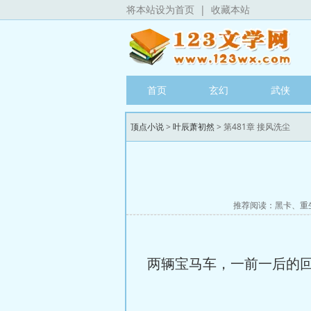
将本站设为首页
|
收藏本站
首页
玄幻
武侠
顶点小说
>
叶辰萧初然
> 第481章 接风洗尘
推荐阅读：
黑卡
、
重
两辆宝马车，一前一后的