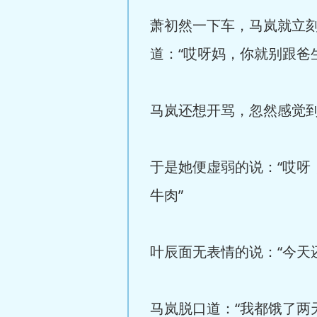
萧初然一下车，马岚就立
道：“哎呀妈，你就别跟爸
马岚还想开骂，忽然感觉
于是她便虚弱的说：“哎
牛肉”
叶辰面无表情的说：“今天
马岚脱口道：“我都饿了两