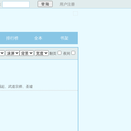
：
用户注册
排行榜
全本
书架
翻页
夜间
崛起
、
武道宗师
、
圣墟