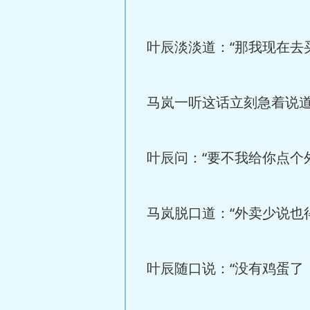
叶辰淡淡道：“那我现在去
马岚一听这话立刻急着说道
叶辰问：“要不我给你点个
马岚脱口道：“外卖少说也
叶辰随口说：“没有鸡蛋了