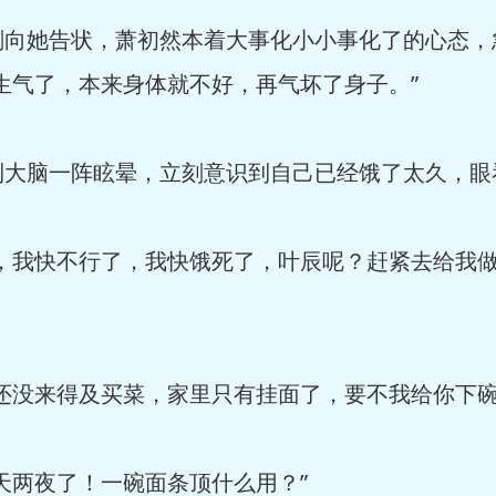
刻向她告状，萧初然本着大事化小小事化了的心态，
生气了，本来身体就不好，再气坏了身子。”
到大脑一阵眩晕，立刻意识到自己已经饿了太久，眼
呀，我快不行了，我快饿死了，叶辰呢？赶紧去给我
还没来得及买菜，家里只有挂面了，要不我给你下碗
天两夜了！一碗面条顶什么用？”