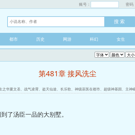
账号：
密码
都市
历史
网游
科幻
女生
第481章 接风洗尘
生之华夏文圣
、
战气凌霄
、
盗天仙途
、
长乐歌
、
神级巫医在都市
、
超级神基因
、
主神
回到了汤臣一品的大别墅。