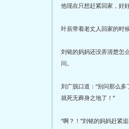
他现在只想赶紧回家，好
叶辰带着老丈人回家的时
刘铭的妈妈还没弄清楚怎
问。
刘广脱口道：“别问那么
就死无葬身之地了！”
“啊？！”刘铭的妈妈赶紧追