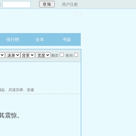
：
用户注册
排行榜
全本
书架
翻页
夜间
崛起
、
武道宗师
、
圣墟
其震惊。