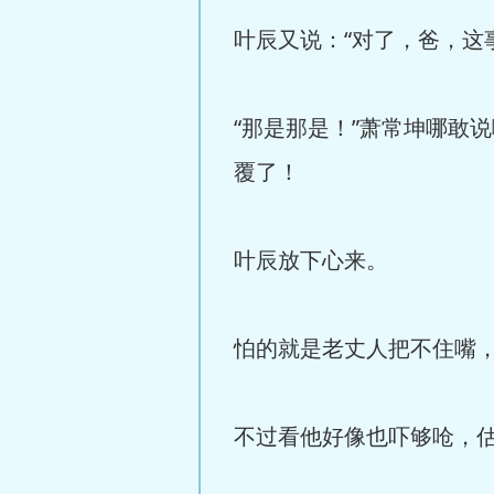
叶辰又说：“对了，爸，这
“那是那是！”萧常坤哪敢
覆了！
叶辰放下心来。
怕的就是老丈人把不住嘴
不过看他好像也吓够呛，