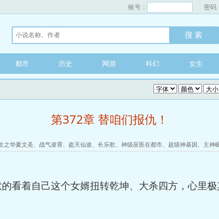
账号：
密码
都市
历史
网游
科幻
女生
第372章 替咱们报仇！
生之华夏文圣
、
战气凌霄
、
盗天仙途
、
长乐歌
、
神级巫医在都市
、
超级神基因
、
主神
默的看着自己这个女婿扭转乾坤、大杀四方，心里极