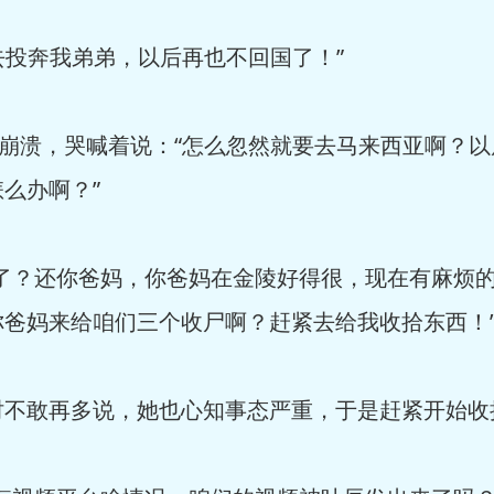
“去投奔我弟弟，以后再也不回国了！”
间崩溃，哭喊着说：“怎么忽然就要去马来西亚啊？
么办啊？”
命了？还你爸妈，你爸妈在金陵好得很，现在有麻烦
爸妈来给咱们三个收尸啊？赶紧去给我收拾东西！
时不敢再多说，她也心知事态严重，于是赶紧开始收