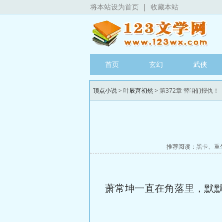
将本站设为首页
|
收藏本站
首页
玄幻
武侠
顶点小说
>
叶辰萧初然
> 第372章 替咱们报仇！
推荐阅读：
黑卡
、
重
萧常坤一直在角落里，默