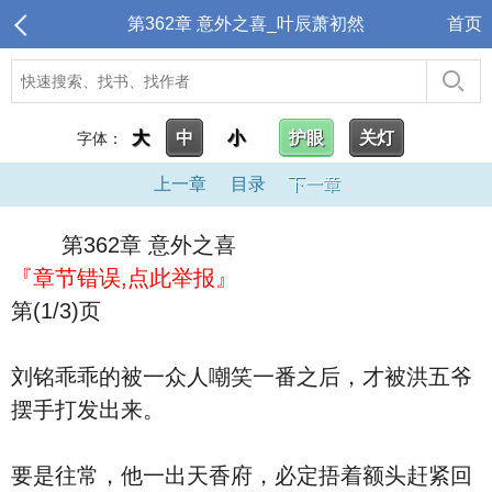
第362章 意外之喜_叶辰萧初然
首页
大
中
小
护眼
关灯
字体：
上一章
目录
下一章
第362章 意外之喜
『章节错误,点此举报』
第(1/3)页
刘铭乖乖的被一众人嘲笑一番之后，才被洪五爷
摆手打发出来。
要是往常，他一出天香府，必定捂着额头赶紧回