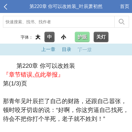
第220章 你可以改姓装_叶辰萧初然
首页
大
中
小
护眼
关灯
字体：
上一章
目录
下一章
第220章 你可以改姓装
『章节错误,点此举报』
第(1/3)页
那青年见叶辰拦了自己的财路，还跟自己嚣张，
顿时咬牙切齿的说：“好啊，你这穷逼自己找死，
待会不把你打个半死，老子就不姓刘！”