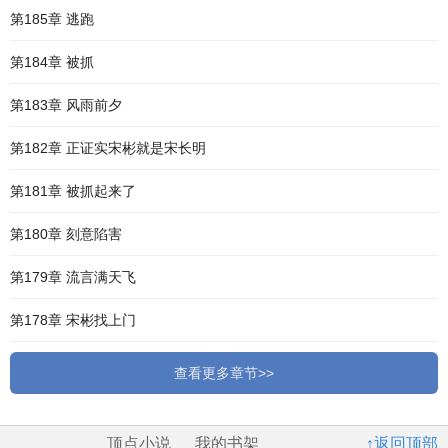
第185章 逃跑
第184章 被抓
第183章 风雨前夕
第182章 正证实宋彬就是宋长明
第181章 被抓起来了
第180章 刻意陷害
第179章 流言满天飞
第178章 宋彬找上门
查看更多章节>>
顶点小说
我的书架
↑返回顶部