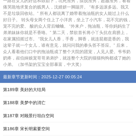
一路在女儿的好运和鼓励下，坑死渣男，摆脱渣男，超越渣男，看着
痛哭跪地求复合的贱男人，沈婧妍一脚踹开。 “有多远滚多远。我又
不是垃圾回收站。” 所有人都说离了婚带着拖油瓶的女人能过上什么
好日子。 转头母女两个住上了小洋房，坐上了小汽车，花不完的钱，
宠不完的爱。 酸的众人背后蛐蛐。 “外来户，拖油瓶，等你妈妈生了
弟弟妹妹你就是不香咯。” 第二天，禁欲首长将小丫头抗在肩膀上，
在家属招摇过市。 “我女儿人香，手香，脚香，就连屁都是香的，我
这辈子就一个女儿，谁有意见，就问问我的拳头答不答应。” 后来，
众人看着他们口中的拖油瓶成了整个大院的团宠，人见人爱。爷爷奶
奶疼，叔伯婶娘宠哥哥弟弟护，就连整个大院的猫猫狗狗都成了她的
小弟。（加书架的宝宝全部暴富，中大奖）
最新章节更新时间：2025-12-27 00:05:24
第189章 美好的大结局
第188章 美梦中的消亡
第187章 对顾景行坦白空间
第186章 宋长明索要空间