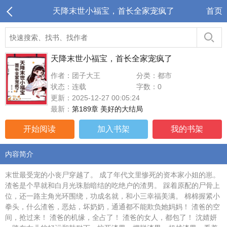
天降末世小福宝，首长全家宠疯了
首页
天降末世小福宝，首长全家宠疯了
作者：团子大王
分类：都市
状态：连载
字数：0
更新：2025-12-27 00:05:24
最新：
第189章 美好的大结局
开始阅读
加入书架
我的书架
内容简介
末世最受宠的小丧尸穿越了。 成了年代文里惨死的资本家小姐的崽。
渣爸是个早就和白月光珠胎暗结的吃绝户的渣男。 踩着原配的尸骨上
位，还一路主角光环围绕，功成名就，和小三幸福美满。 棉棉握紧小
拳头，什么渣爸，恶姑，坏奶奶，通通都不能欺负她妈妈！ 渣爸的空
间，抢过来！ 渣爸的机缘，全占了！ 渣爸的女人，都包了！ 沈婧妍