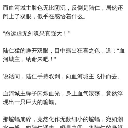
而血河城主脸色无比阴沉，反倒是陆仁，居然还
闭上了双眼，似乎在感悟着什么。
“命运虚无剑魂果真强大！”
陆仁猛的睁开双眼，目中露出狂喜之色，道：“血
河城主，纳命来吧！”
说话间，陆仁手持双剑，向血河城主飞扑而去。
血河城主眸子闪烁血光，身上血气滚荡，竟然浮
现出一只巨大的蝙蝠。
那蝙蝠崩碎，竟然化作无数细小的蝙蝠，宛如潮
水一般，向陆仁涌去，瞬息之间，将陆仁的身躯