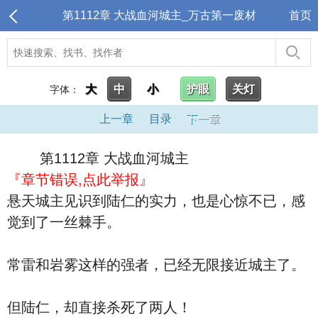
第1112章 大战血河城主_万古第一废材
首页
大
中
小
护眼
关灯
字体：
上一章
目录
下一章
第1112章 大战血河城主
『章节错误,点此举报』
悬天城主见识到陆仁的实力，也是心惊不已，感
觉到了一丝棘手。
常雷和岩雾这样的强者，已经无限接近城主了。
但陆仁，却直接杀死了两人！