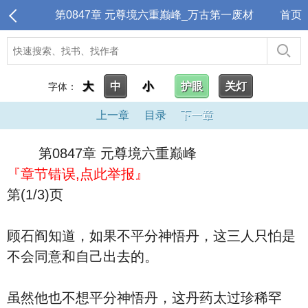
第0847章 元尊境六重巅峰_万古第一废材
首页
大
中
小
护眼
关灯
字体：
上一章
目录
下一章
第0847章 元尊境六重巅峰
『章节错误,点此举报』
第(1/3)页
顾石阎知道，如果不平分神悟丹，这三人只怕是
不会同意和自己出去的。
虽然他也不想平分神悟丹，这丹药太过珍稀罕