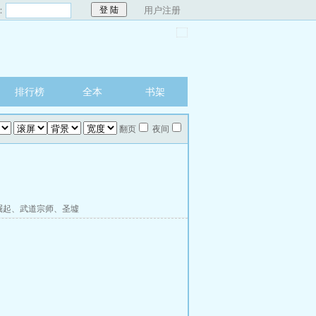
：
用户注册
排行榜
全本
书架
翻页
夜间
崛起
、
武道宗师
、
圣墟