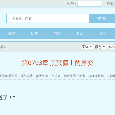
账号：
密码
都市
历史
网游
科幻
女生
的异变
第0793章 黑冥僵土的异变
生之华夏文圣
、
战气凌霄
、
盗天仙途
、
长乐歌
、
神级巫医在都市
、
超级神基因
、
主神
道了！”