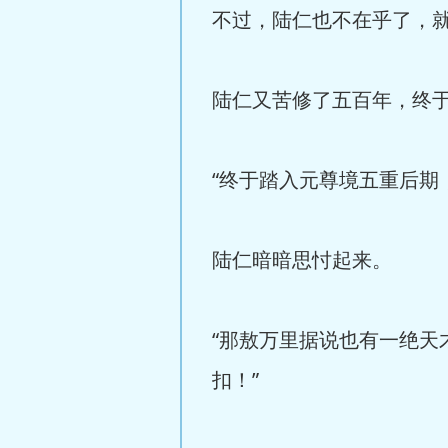
不过，陆仁也不在乎了，
陆仁又苦修了五百年，终
“终于踏入元尊境五重后期
陆仁暗暗思忖起来。
“那敖万里据说也有一绝
扣！”