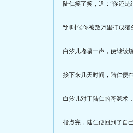
陆仁笑了笑，道：“你还是
“到时候你被敖万里打成猪
白汐儿嘟囔一声，便继续
接下来几天时间，陆仁便
白汐儿对于陆仁的符篆术
指点完，陆仁便回到了自