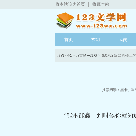
将本站设为首页
|
收藏本站
首页
玄幻
武侠
顶点小说
>
万古第一废材
> 第0793章 黑冥僵土
推荐阅读：
黑卡
、
重
“能不能赢，到时候你就知