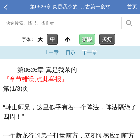
第0626章 真是我杀的_万古第一废材
首页
大
中
小
护眼
关灯
字体：
上一章
目录
下一章
第0626章 真是我杀的
『章节错误,点此举报』
第(1/3)页
“韩山师兄，这里似乎有着一个阵法，阵法隔绝了
四周！”
一个断龙谷的弟子打量前方，立刻便感应到前方