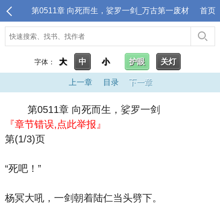
第0511章 向死而生，娑罗一剑_万古第一废材
首页
大
中
小
护眼
关灯
字体：
上一章
目录
下一章
第0511章 向死而生，娑罗一剑
『章节错误,点此举报』
第(1/3)页
“死吧！”
杨冥大吼，一剑朝着陆仁当头劈下。