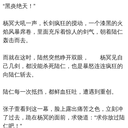
“黑炎绝天！”
杨冥大吼一声，长剑疯狂的搅动，一个漆黑的火
焰风暴席卷，里面充斥着惊人的剑气，朝着陆仁
轰击而去。
而就在这时，陆然突然睁开双眼， 杨冥见自
己几剑，都没能杀死陆仁，也是暴怒连连疯狂的
向陆仁斩去。
陆仁每一次抵挡，都鲜血狂吐，遭遇到重创。
张子萱看到这一幕，脸上露出痛苦之色，立刻冲
了过去，跪在杨冥的面前，求饶道：“求你放过陆
仁吧！”