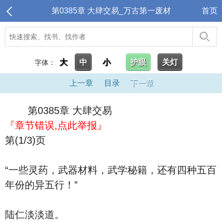
第0385章 大肆交易_万古第一废材
首页
大
中
小
护眼
关灯
字体：
上一章
目录
下一章
第0385章 大肆交易
『章节错误,点此举报』
第(1/3)页
“一些灵药，武器材料，武学秘籍，还有四种五百
年份的异五行！”
陆仁淡淡道。