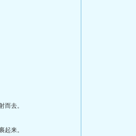
射而去。
裹起来。