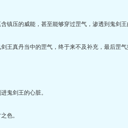
蕴含镇压的威能，甚至能够穿过罡气，渗透到鬼剑王
鬼剑王真丹当中的罡气，终于来不及补充，最后罡气
刺进鬼剑王的心脏。
甘之色。