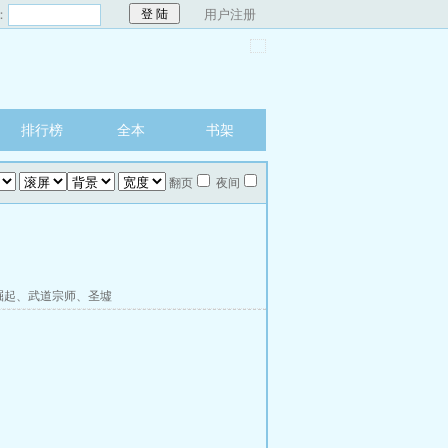
：
用户注册
排行榜
全本
书架
翻页
夜间
崛起
、
武道宗师
、
圣墟