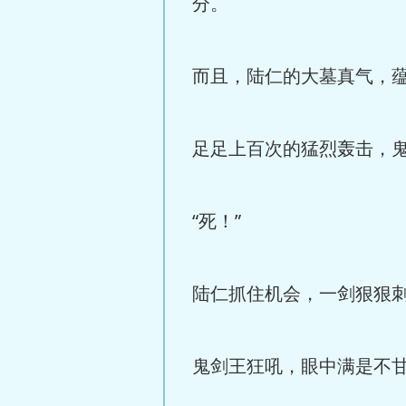
分。
而且，陆仁的大墓真气，
足足上百次的猛烈轰击，
“死！”
陆仁抓住机会，一剑狠狠
鬼剑王狂吼，眼中满是不