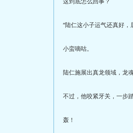
这到底怎么回事？
“陆仁这小子运气还真好，
小蛮嘀咕。
陆仁施展出真龙领域，龙
不过，他咬紧牙关，一步
轰！