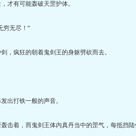
量，才有可能轰破天罡护体。
无穷无尽！”
沙剑，疯狂的朝着鬼剑王的身躯劈砍而去。
爆发出打铁一般的声音。
断轰击着，而鬼剑王体内真丹当中的罡气，每抵挡陆