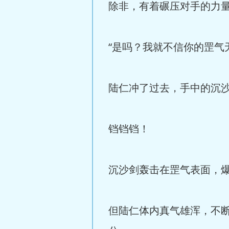
除非，有着碾压对手的力
“是吗？我就不信你的罡气
陆仁冲了过去，手中的沉
铛铛铛！
沉沙剑轰击在罡气表面，
但陆仁体内真气雄浑，不