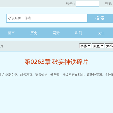
账号：
密码
都市
历史
网游
科幻
女生
碎片
第0263章 破妄神铁碎片
生之华夏文圣
、
战气凌霄
、
盗天仙途
、
长乐歌
、
神级巫医在都市
、
超级神基因
、
主神