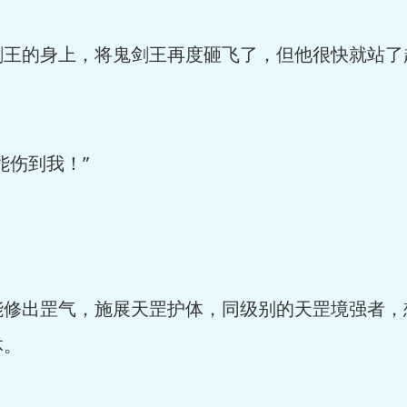
剑王的身上，将鬼剑王再度砸飞了，但他很快就站了
能伤到我！”
能修出罡气，施展天罡护体，同级别的天罡境强者，
体。