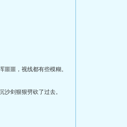
浑噩噩，视线都有些模糊。
沉沙剑狠狠劈砍了过去。