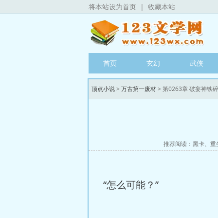
将本站设为首页
|
收藏本站
首页
玄幻
武侠
顶点小说
>
万古第一废材
> 第0263章 破妄神铁
推荐阅读：
黑卡
、
重
“怎么可能？”