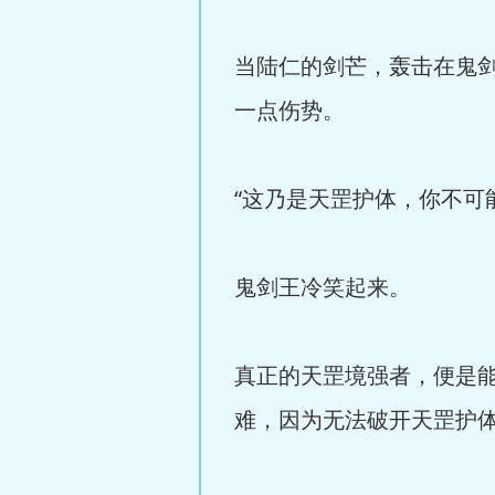
当陆仁的剑芒，轰击在鬼
一点伤势。
“这乃是天罡护体，你不可
鬼剑王冷笑起来。
真正的天罡境强者，便是
难，因为无法破开天罡护