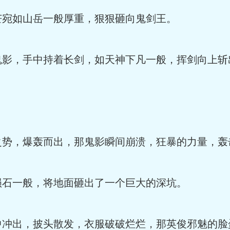
芒宛如山岳一般厚重，狠狠砸向鬼剑王。
鬼影，手中持着长剑，如天神下凡一般，挥剑向上斩
之势，爆轰而出，那鬼影瞬间崩溃，狂暴的力量，轰
陨石一般，将地面砸出了一个巨大的深坑。
中冲出，披头散发，衣服破破烂烂，那英俊邪魅的脸