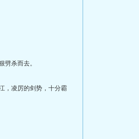
狠劈杀而去。
江，凌厉的剑势，十分霸