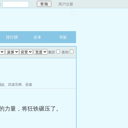
：
用户注册
排行榜
全本
书架
翻页
夜间
崛起
、
武道宗师
、
圣墟
的力量，将狂铁碾压了。