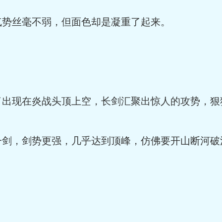
气势丝毫不弱，但面色却是凝重了起来。
了出现在炎战头顶上空，长剑汇聚出惊人的攻势，狠
一剑，剑势更强，几乎达到顶峰，仿佛要开山断河破