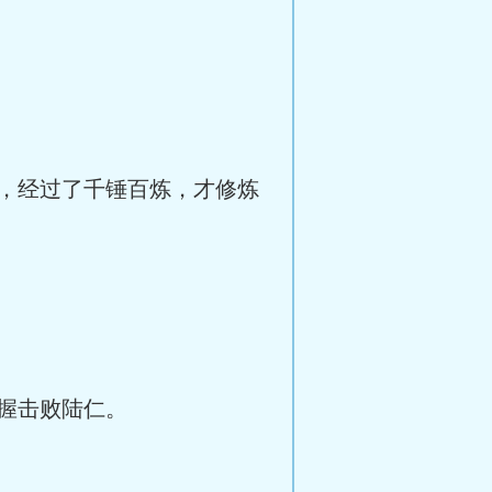
，经过了千锤百炼，才修炼
握击败陆仁。