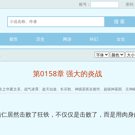
账号：
密码
都市
历史
网游
科幻
女生
战
第0158章 强大的炎战
生之华夏文圣
、
战气凌霄
、
盗天仙途
、
长乐歌
、
神级巫医在都市
、
超级神基因
、
主神
陆仁居然击败了狂铁，不仅仅是击败了，而是用肉身