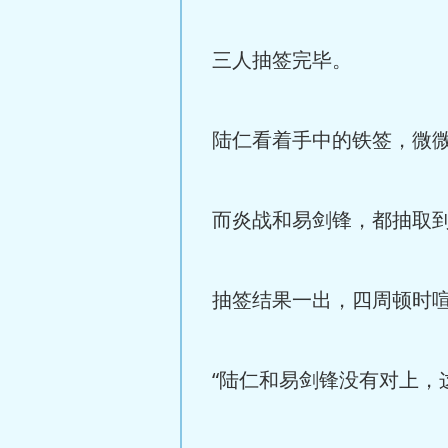
三人抽签完毕。
陆仁看着手中的铁签，微微
而炎战和易剑锋，都抽取
抽签结果一出，四周顿时
“陆仁和易剑锋没有对上，