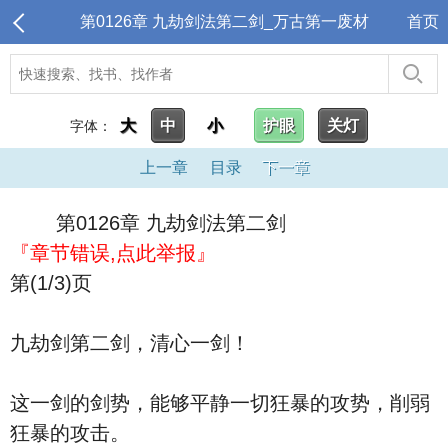
第0126章 九劫剑法第二剑_万古第一废材
首页
大
中
小
护眼
关灯
字体：
上一章
目录
下一章
第0126章 九劫剑法第二剑
『章节错误,点此举报』
第(1/3)页
九劫剑第二剑，清心一剑！
这一剑的剑势，能够平静一切狂暴的攻势，削弱
狂暴的攻击。