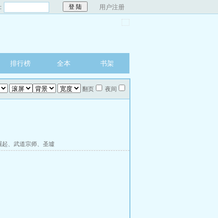
：
用户注册
排行榜
全本
书架
翻页
夜间
崛起
、
武道宗师
、
圣墟