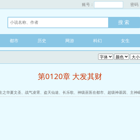
账号：
密码
都市
历史
网游
科幻
女生
第0120章 大发其财
生之华夏文圣
、
战气凌霄
、
盗天仙途
、
长乐歌
、
神级巫医在都市
、
超级神基因
、
主神