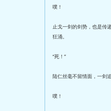
噗！
止戈一剑的剑势，也是传
狂涌。
“死！”
陆仁丝毫不留情面，一剑
噗！