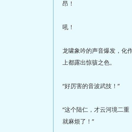
昂！
吼！
龙啸象吟的声音爆发，化
上都露出惊骇之色。
“好厉害的音波武技！”
“这个陆仁，才云河境二
就麻烦了！”