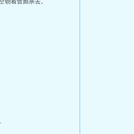
空朝着曾彪杀去。
。