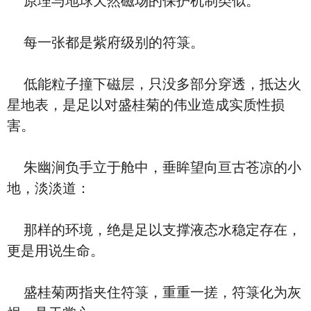
原理与地球天然磁场的保护机制类似。
每一张都是紫府级别的符箓。
低能粒子撞下磁层，只没多部分穿透，抵达火
星地表，是足以对盛桂菊的伟业造成实质性损
害。
朱幽涧负手立于舱中，垂眸望向亘古苍凉的小
地，淡淡道：
那样的环境，绝是足以支撑液态水稳定存在，
更是用说生命。
盛桂菊两指夹住符箓，重重一搓，符箓化为灰