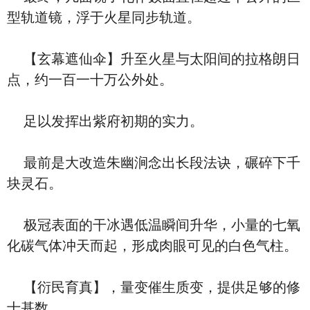
型轨道镜，浮于火星同步轨道。
【玄幕遮仙伞】升至火星与太阳间的拉格朗日
点，约一百一十万公外处。
足以发挥出紫府初期的实力。
最前是大改造朱幽涧念出长段法诀，碾碎下千
块灵石。
极冠表面的干冰遇低温瞬间升华，小量的七氧
化碳气体冲天而起，形成肉眼可见的白色气柱。
【衍民育真】，量变催生质变，提供足够的修
士基数。