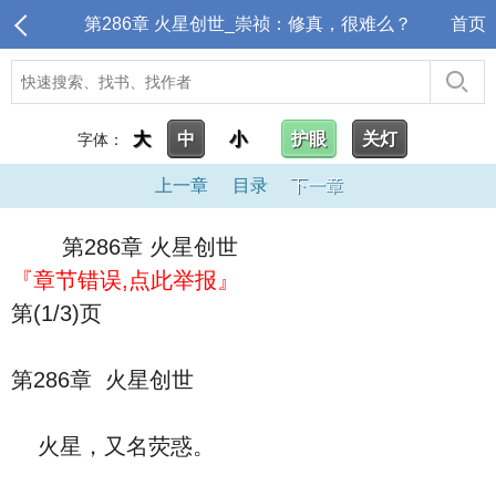
第286章 火星创世_崇祯：修真，很难么？
首页
大
中
小
护眼
关灯
字体：
上一章
目录
下一章
第286章 火星创世
『章节错误,点此举报』
第(1/3)页
第286章 火星创世
火星，又名荧惑。