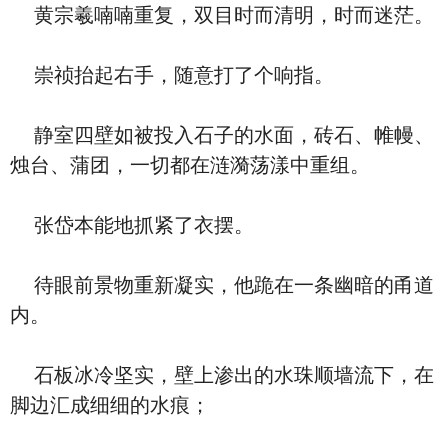
黄宗羲喃喃重复，双目时而清明，时而迷茫。
崇祯抬起右手，随意打了个响指。
静室四壁如被投入石子的水面，砖石、帷幔、
烛台、蒲团，一切都在涟漪荡漾中重组。
张岱本能地抓紧了衣摆。
待眼前景物重新凝实，他跪在一条幽暗的甬道
内。
石板冰冷坚实，壁上渗出的水珠顺墙流下，在
脚边汇成细细的水痕；