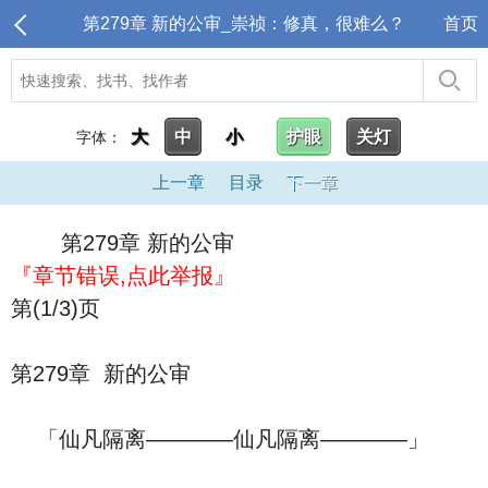
第279章 新的公审_崇祯：修真，很难么？
首页
大
中
小
护眼
关灯
字体：
上一章
目录
下一章
第279章 新的公审
『章节错误,点此举报』
第(1/3)页
第279章 新的公审
「仙凡隔离————仙凡隔离————」