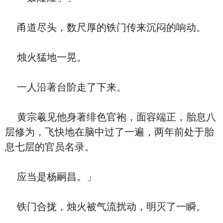
甬道尽头，数尺厚的铁门传来沉闷的响动。
烛火猛地一晃。
一人沿著台阶走了下来。
黄宗羲见他身著绯色官袍，面容端正，胎息八
层修为，飞快地在脑中过了一遍，两年前处于胎
息七层的官员名录。
应当是杨嗣昌。」
铁门合拢，烛火被气流扰动，明灭了一瞬。