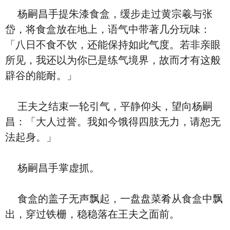
杨嗣昌手提朱漆食盒，缓步走过黄宗羲与张
岱，将食盒放在地上，语气中带著几分玩味：
「八日不食不饮，还能保持如此气度。若非亲眼
所见，我还以为你已是练气境界，故而才有这般
辟谷的能耐。」
王夫之结束一轮引气，平静仰头，望向杨嗣
昌：「大人过誉。我如今饿得四肢无力，请恕无
法起身。」
杨嗣昌手掌虚抓。
食盒的盖子无声飘起，一盘盘菜肴从食盒中飘
出，穿过铁栅，稳稳落在王夫之面前。