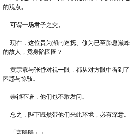
的观点。
可谓一场君子之交。
现在，这位贵为湖南巡抚、修为已至胎息巅峰
的故人，竟身陷囹圄？
黄宗羲与张岱对视一眼，都从对方眼中看到了
困惑与惊骇。
崇祯不语，他们也不敢发问。
总之，陛下既然带他们来此环境，必有深意。
「轰隆隆」」