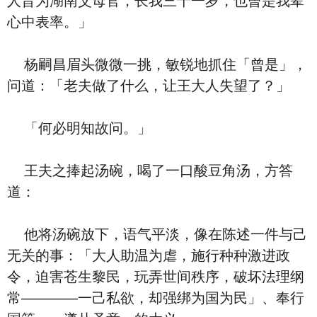
人昔为湖南父母官，长我三十一岁，也曾是我辈
心中表率。」
杨嗣昌眉头微微一挑，敏锐地抓住「曾是」，
问道：「老夫做了什么，让王大人失望了？」
「何必明知故问。」
王夫之捧起汤碗，喝了一口酸豆角汤，方答
道：
他将汤碗放下，语气平淡，像在陈述一件与己
无关的事：「大人助温为虐，施行种种激进政
令，迫害苍生黎民，玩弄世间秩序，破坏法理纲
常————一己私欲，却强绑为国为民」、奉行