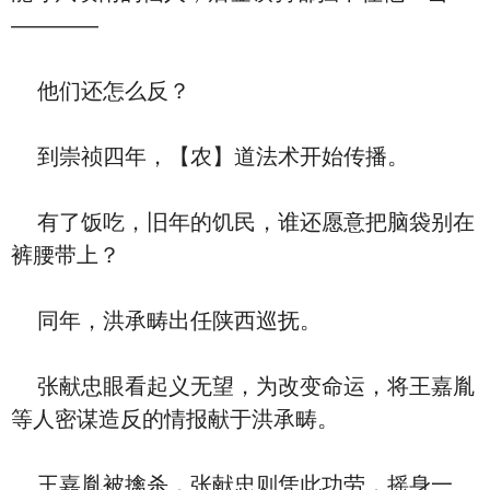
————
他们还怎么反？
到崇祯四年，【农】道法术开始传播。
有了饭吃，旧年的饥民，谁还愿意把脑袋别在
裤腰带上？
同年，洪承畴出任陕西巡抚。
张献忠眼看起义无望，为改变命运，将王嘉胤
等人密谋造反的情报献于洪承畴。
王嘉胤被擒杀，张献忠则凭此功劳，摇身一