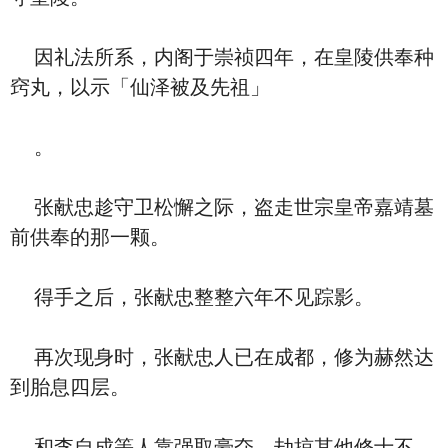
因礼法所系，内阁于崇祯四年，在皇陵供奉种
窍丸，以示「仙泽被及先祖」
。
张献忠趁守卫松懈之际，盗走世宗皇帝嘉靖墓
前供奉的那一颗。
得手之后，张献忠整整六年不见踪影。
再次现身时，张献忠人已在成都，修为赫然达
到胎息四层。
和李自成等人靠强取豪夺、劫掠其他修士不