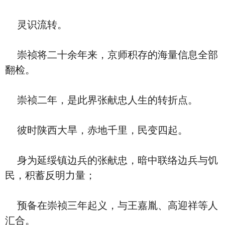
灵识流转。
崇祯将二十余年来，京师积存的海量信息全部
翻检。
崇祯二年，是此界张献忠人生的转折点。
彼时陕西大旱，赤地千里，民变四起。
身为延绥镇边兵的张献忠，暗中联络边兵与饥
民，积蓄反明力量；
预备在崇祯三年起义，与王嘉胤、高迎祥等人
汇合。