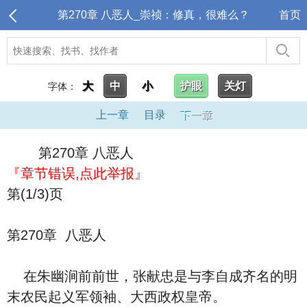
第270章 八恶人_崇祯：修真，很难么？
首页
大
中
小
护眼
关灯
字体：
上一章
目录
下一章
第270章 八恶人
『章节错误,点此举报』
第(1/3)页
第270章 八恶人
在朱幽涧前前世，张献忠是与李自成齐名的明
末农民起义军领袖、大西政权皇帝。