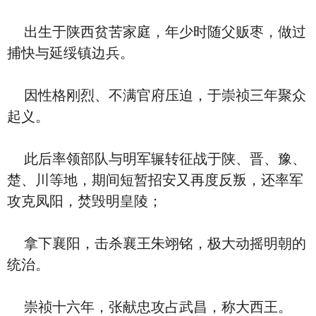
出生于陕西贫苦家庭，年少时随父贩枣，做过
捕快与延绥镇边兵。
因性格刚烈、不满官府压迫，于崇祯三年聚众
起义。
此后率领部队与明军辗转征战于陕、晋、豫、
楚、川等地，期间短暂招安又再度反叛，还率军
攻克凤阳，焚毁明皇陵；
拿下襄阳，击杀襄王朱翊铭，极大动摇明朝的
统治。
崇祯十六年，张献忠攻占武昌，称大西王。