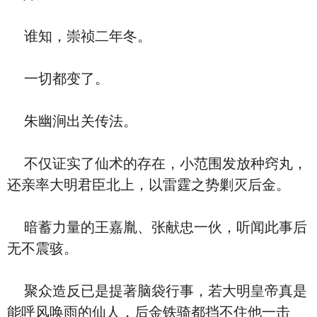
谁知，崇祯二年冬。
一切都变了。
朱幽涧出关传法。
不仅证实了仙术的存在，小范围发放种窍丸，
还亲率大明君臣北上，以雷霆之势剿灭后金。
暗蓄力量的王嘉胤、张献忠一伙，听闻此事后
无不震骇。
聚众造反已是提著脑袋行事，若大明皇帝真是
能呼风唤雨的仙人，后金铁骑都挡不住他一击