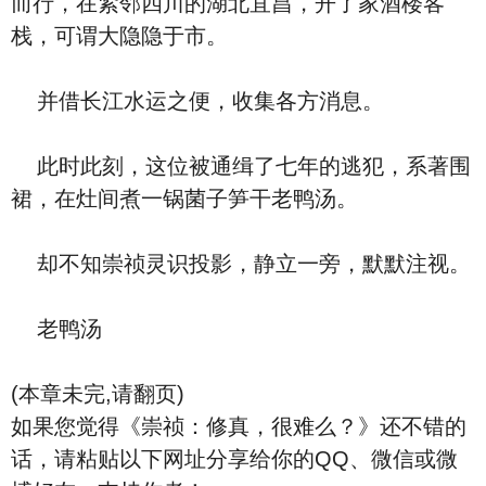
而行，在紧邻四川的湖北宜昌，开了家酒楼客
栈，可谓大隐隐于市。
并借长江水运之便，收集各方消息。
此时此刻，这位被通缉了七年的逃犯，系著围
裙，在灶间煮一锅菌子笋干老鸭汤。
却不知崇祯灵识投影，静立一旁，默默注视。
老鸭汤
(本章未完,请翻页)
如果您觉得《崇祯：修真，很难么？》还不错的
话，请粘贴以下网址分享给你的QQ、微信或微