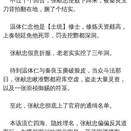
不过十个回合，张献忠便败下阵来，被秦良玉
刀背拍翻在地，捆了个结实。
温体仁念他是【土统】修士，修炼天资颇高，
上奏朝廷免他死罪，罚去挖酆都深洞。
张献忠假意折服，老老实实挖了三年洞。
待到温体仁与秦良玉撕破脸皮，当众斗法那
日，张献忠瞅准酆都府库空虚，盗走大量灵资，
以及一张崇祯御赐的符箓。
至此，张献忠彻底上了官府的通缉名单。
本该流亡四海、隐姓埋名，张献忠偏偏反其道