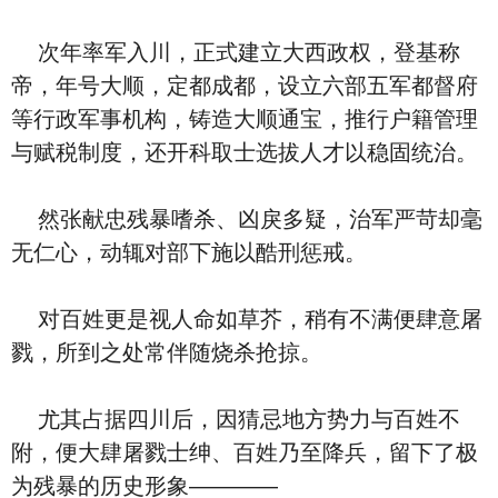
次年率军入川，正式建立大西政权，登基称
帝，年号大顺，定都成都，设立六部五军都督府
等行政军事机构，铸造大顺通宝，推行户籍管理
与赋税制度，还开科取士选拔人才以稳固统治。
然张献忠残暴嗜杀、凶戾多疑，治军严苛却毫
无仁心，动辄对部下施以酷刑惩戒。
对百姓更是视人命如草芥，稍有不满便肆意屠
戮，所到之处常伴随烧杀抢掠。
尤其占据四川后，因猜忌地方势力与百姓不
附，便大肆屠戮士绅、百姓乃至降兵，留下了极
为残暴的历史形象————