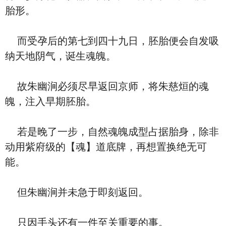
胎形。
而受孕后的第七到四十九日，胚胎便会自发吸
纳天地阴气，诞生魂魄。
故朱幽涧必须尽早返回京师，将朱慈烜的魂
魄，注入早期胚胎。
若是晚了一步，自然魂魄成型占据胎身，除非
动用紫府级的【魂】道底牌，再想置换绝无可
能。
但朱幽涧并未急于即刻返回。
只因手头还有一件至关重要的事。