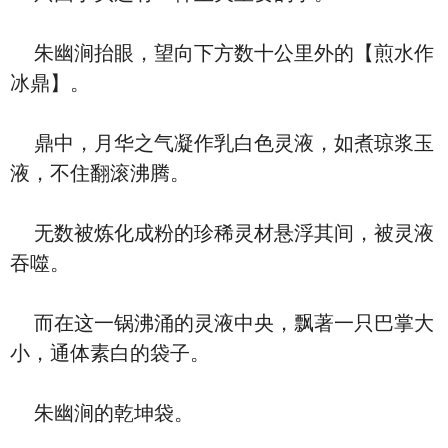
朱幽涧抬眼，望向下方数十公里外的【煎水作
冰鼎】。
鼎中，月华之气凝作乳白色灵液，如煮琼浆玉
液，不住翻滚沸腾。
无数被炼化成粉的珍稀灵材悬浮其间，被灵液
吞噬。
而在这一锅沸涌的灵液中央，飘著一只巴掌大
小，通体素白的袋子。
朱幽涧的乾坤袋。