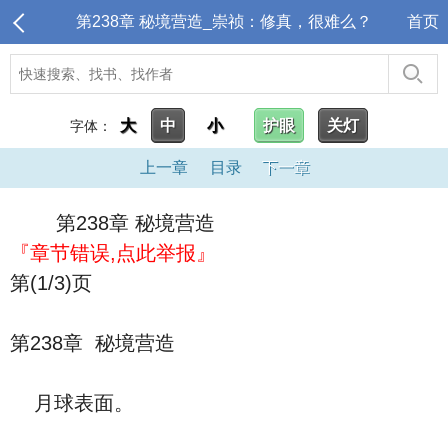
第238章 秘境营造_崇祯：修真，很难么？
首页
大
中
小
护眼
关灯
字体：
上一章
目录
下一章
第238章 秘境营造
『章节错误,点此举报』
第(1/3)页
第238章 秘境营造
月球表面。