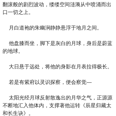
翻滚般的剧烈波动，缕缕空间涟漪从中喷涌而出
口一切之上。
月白道袍的朱幽涧静静悬浮于地月之间。
他盘膝而坐，脚下是灰白的月球，身后是蔚蓝
的地球。
大日悬于远处，将他的身影在月表拉得极长。
若是有紫府以灵识探察，便会察觉—
太阳光经月球反射散逸出的月华之气，正源源
不断地汇入他体内，支撑著他运转《辰星归藏太
和长生诀》。