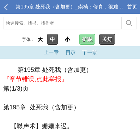
第195章 处死我（含加更）_崇祯：修真，很难么？
首页
大
中
小
护眼
关灯
字体：
上一章
目录
下一章
第195章 处死我（含加更）
『章节错误,点此举报』
第(1/3)页
第195章 处死我（含加更）
【噤声术】姗姗来迟。