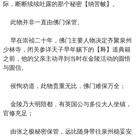
际，断断续续吐露的那个秘密【纳苦帔】。
此物并非一直由佛门保管。
早在崇祯二十年，佛门主要人物决定齐聚泉州
少林寺，闭关参详天子早年赐下的【释】道典籍
之前，他的父亲主动寻到当时在金陵活动的圆悟
与圆信。
侯恂劝道，此物贵重无比，佛门难保万全；
金陵乃大明陪都，有英国公与多位大人坐镇，
官修充足；
由张之极秘密保管，远比随身带往泉州稳妥安