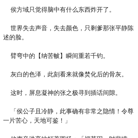
侯方域只觉得脑中有什么东西炸开了。
世界失去声音，失去颜色，只剩爹那张平静陈
述的脸。
臂弯中的【纳苦帔】瞬间重若千钧。
灰白的色泽，此刻看来就像焚化后的骨灰。
这时，屏息凝神的张之极寻到插话间隙。
「侯公子且冷静，此事确有非常之隐情！令尊
一片苦心，天地可鉴！」