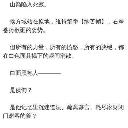
山巅陷入死寂。
侯方域站在原地，维持擎举【纳苦帧】，右拳
蓄势欲砸的姿势。
但所有的力量，所有的愤怒，所有的决绝，都
在白色面具揭下的瞬间消散。
白面黑袍人————
是侯恂？
是他记忆里沉迷道法、疏离寡言、耗尽家财闭
门谢客的爹？