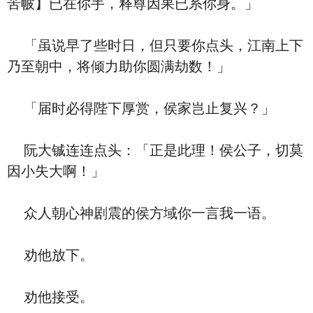
苦帔】已在你手，释尊因果已系你身。」
「虽说早了些时日，但只要你点头，江南上下
乃至朝中，将倾力助你圆满劫数！」
「届时必得陛下厚赏，侯家岂止复兴？」
阮大铖连连点头：「正是此理！侯公子，切莫
因小失大啊！」
众人朝心神剧震的侯方域你一言我一语。
劝他放下。
劝他接受。