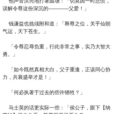
他声音洪亮地打著圆场：「切莫因一时悲愤，
误解令尊这份深沉的————父爱！」
钱谦益也捻须附和道：「释尊之位，关乎仙朝
气运，天下苍生。」
「令尊忍辱负重，行此非常之事，实乃大智大
勇。」
「如今既然真相大白，父子重逢，正该同心协
力，共襄盛举才是！」
「何必执著于过去的些许牺牲？」
马士英的话更实际一些：「侯公子，眼下【纳