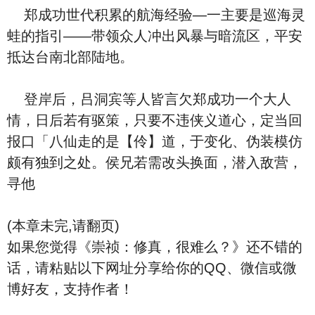
郑成功世代积累的航海经验—一主要是巡海灵
蛙的指引——带领众人冲出风暴与暗流区，平安
抵达台南北部陆地。
登岸后，吕洞宾等人皆言欠郑成功一个大人
情，日后若有驱策，只要不违侠义道心，定当回
报口「八仙走的是【伶】道，于变化、伪装模仿
颇有独到之处。侯兄若需改头换面，潜入敌营，
寻他
(本章未完,请翻页)
如果您觉得《崇祯：修真，很难么？》还不错的
话，请粘贴以下网址分享给你的QQ、微信或微
博好友，支持作者！