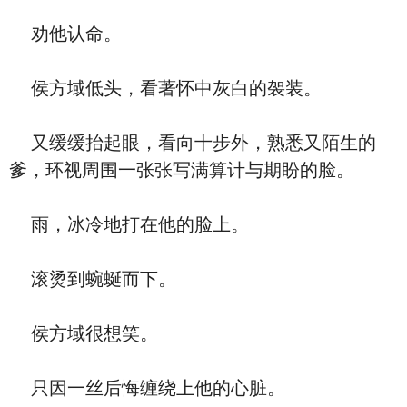
劝他认命。
侯方域低头，看著怀中灰白的袈装。
又缓缓抬起眼，看向十步外，熟悉又陌生的
爹，环视周围一张张写满算计与期盼的脸。
雨，冰冷地打在他的脸上。
滚烫到蜿蜒而下。
侯方域很想笑。
只因一丝后悔缠绕上他的心脏。