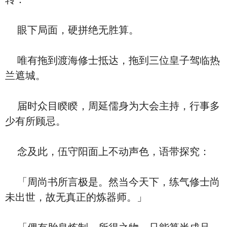
眼下局面，硬拼绝无胜算。
唯有拖到渡海修士抵达，拖到三位皇子驾临热
兰遮城。
届时众目睽睽，周延儒身为大会主持，行事多
少有所顾忌。
念及此，伍守阳面上不动声色，语带探究：
「周尚书所言极是。然当今天下，练气修士尚
未出世，故无真正的炼器师。」