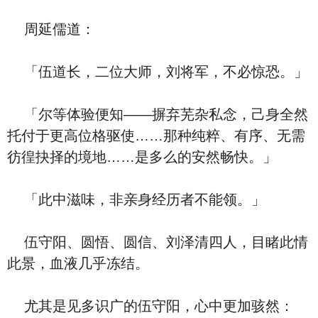
周延儒道：
「伍道长，二位大师，刘将军，不必惊恐。」
「尔等体验便知——摒弃芜杂私念，己身全然
托付于更高位格驱使……那种纯粹、有序、无需
彷徨抉择的境地……是多么的安然畅快。」
「此中滋味，非亲身经历者不能领。」
伍守阳、圆悟、圆信、刘泽清四人，目睹此情
此景，血液几乎冻结。
尤其是见多识广的伍守阳，心中更加骇然：