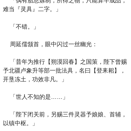
「偶有胎息炼制，所得之物，只能算半成品，
难当『灵具』二字。」
「不错。」
周延儒颔首，眼中闪过一丝幽光：
「昔年为推行【朔漠回春】之国策，陛下曾赐
予北疆卢象升等部一批法具，名曰【登耒耜】，
开垦冻土，功效非凡。」
「世人不知的是……」
「陛下闭关前，另赐三件灵器予娘娘、首辅，
以镇中枢。」