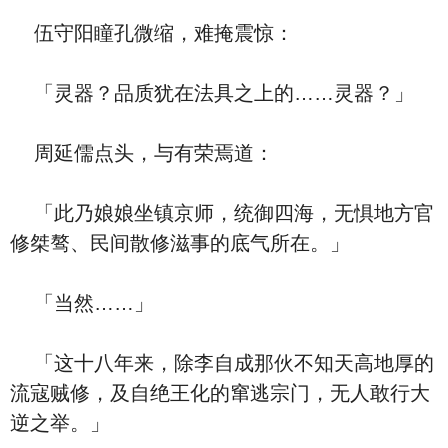
伍守阳瞳孔微缩，难掩震惊：
「灵器？品质犹在法具之上的……灵器？」
周延儒点头，与有荣焉道：
「此乃娘娘坐镇京师，统御四海，无惧地方官
修桀骜、民间散修滋事的底气所在。」
「当然……」
「这十八年来，除李自成那伙不知天高地厚的
流寇贼修，及自绝王化的窜逃宗门，无人敢行大
逆之举。」