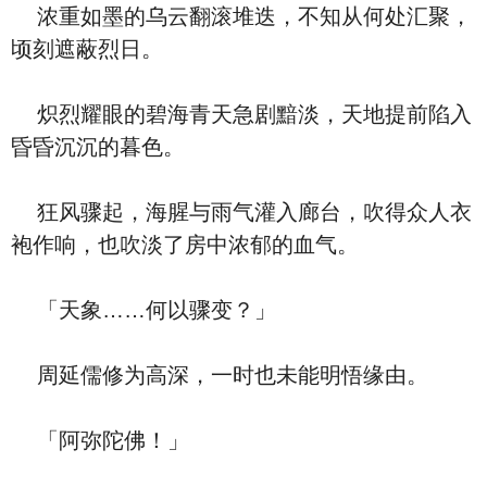
浓重如墨的乌云翻滚堆迭，不知从何处汇聚，
顷刻遮蔽烈日。
炽烈耀眼的碧海青天急剧黯淡，天地提前陷入
昏昏沉沉的暮色。
狂风骤起，海腥与雨气灌入廊台，吹得众人衣
袍作响，也吹淡了房中浓郁的血气。
「天象……何以骤变？」
周延儒修为高深，一时也未能明悟缘由。
「阿弥陀佛！」