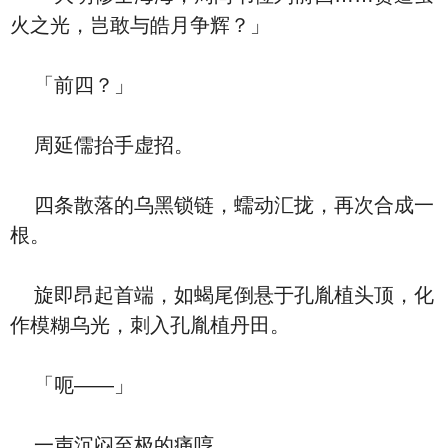
火之光，岂敢与皓月争辉？」
「前四？」
周延儒抬手虚招。
四条散落的乌黑锁链，蠕动汇拢，再次合成一
根。
旋即昂起首端，如蝎尾倒悬于孔胤植头顶，化
作模糊乌光，刺入孔胤植丹田。
「呃——」
一声沉闷至极的痛哼。