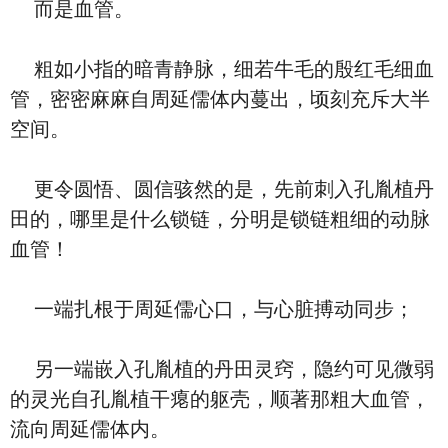
而是血管。
粗如小指的暗青静脉，细若牛毛的殷红毛细血
管，密密麻麻自周延儒体内蔓出，顷刻充斥大半
空间。
更令圆悟、圆信骇然的是，先前刺入孔胤植丹
田的，哪里是什么锁链，分明是锁链粗细的动脉
血管！
一端扎根于周延儒心口，与心脏搏动同步；
另一端嵌入孔胤植的丹田灵窍，隐约可见微弱
的灵光自孔胤植干瘪的躯壳，顺著那粗大血管，
流向周延儒体内。