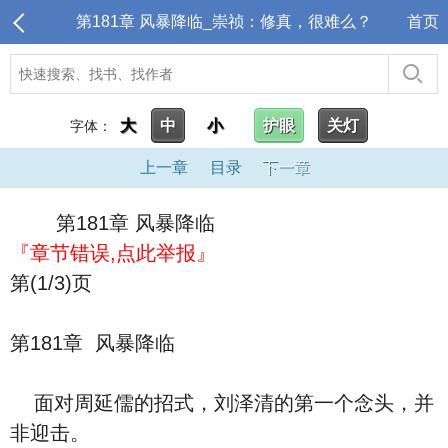
第181章 风暴降临_崇祯：修真，很难么？
首页
大
中
小
护眼
关灯
字体：
上一章
目录
下一章
第181章 风暴降临
『章节错误,点此举报』
第(1/3)页
第181章 风暴降临
面对周延儒的招式，刘泽清的第一个念头，并
非迎击。