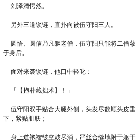
刘泽清愕然。
另外三道锁链，直扑向被伍守阳三人。
圆悟、圆信乃凡躯老僧，伍守阳只能将二僧蔽
于身后。
面对来袭锁链，他口中轻叱：
「【抱朴藏拙术】！」
伍守阳双手贴合大腿外侧，头发尽数顺头皮垂
下，紧贴肌肤；
身上道袍褶皱空鼓尽消，严丝合缝地附于躯干