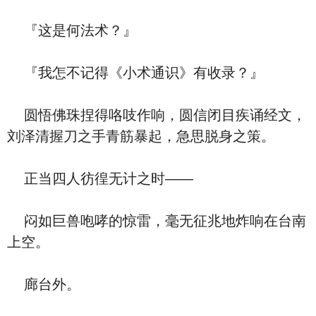
『这是何法术？』
『我怎不记得《小术通识》有收录？』
圆悟佛珠捏得咯吱作响，圆信闭目疾诵经文，
刘泽清握刀之手青筋暴起，急思脱身之策。
正当四人彷徨无计之时——
闷如巨兽咆哮的惊雷，毫无征兆地炸响在台南
上空。
廊台外。