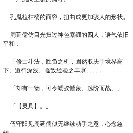
孔胤植枯槁的面容，扭曲成更加骇人的形状。
周延儒仿目光扫过神色紧绷的四人，语气依旧
平和：
「修士斗法，胜负之机，固然取决于境界高
下、道行深浅、临敌经验之丰寡……」
「却有一物，可令蝼蚁憾象、越阶而战。」
「【灵具】。」
伍守阳见周延儒似无继续动手之意，心念急
转：