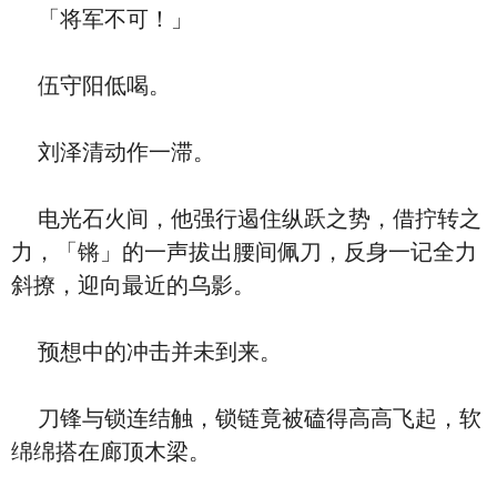
「将军不可！」
伍守阳低喝。
刘泽清动作一滞。
电光石火间，他强行遏住纵跃之势，借拧转之
力，「锵」的一声拔出腰间佩刀，反身一记全力
斜撩，迎向最近的乌影。
预想中的冲击并未到来。
刀锋与锁连结触，锁链竟被磕得高高飞起，软
绵绵搭在廊顶木梁。