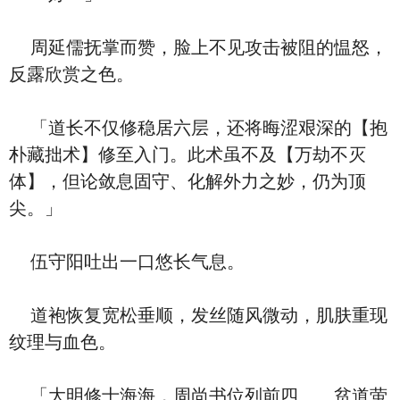
周延儒抚掌而赞，脸上不见攻击被阻的愠怒，
反露欣赏之色。
「道长不仅修稳居六层，还将晦涩艰深的【抱
朴藏拙术】修至入门。此术虽不及【万劫不灭
体】，但论敛息固守、化解外力之妙，仍为顶
尖。」
伍守阳吐出一口悠长气息。
道袍恢复宽松垂顺，发丝随风微动，肌肤重现
纹理与血色。
「大明修士海海，周尚书位列前四……贫道萤