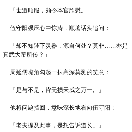
「世道顺服，颇令本官欣慰。」
伍守阳强压心中惊涛，顺著话头追问：
「却不知陛下灵器，源自何处？莫非……亦是
真武大帝所传？」
周延儒嘴角勾起一抹高深莫测的笑意：
「是与不是，皆无损天威之万一。」
他将问题挡回，意味深长地看向伍守阳：
「老夫提及此事，是想告诉道长。」