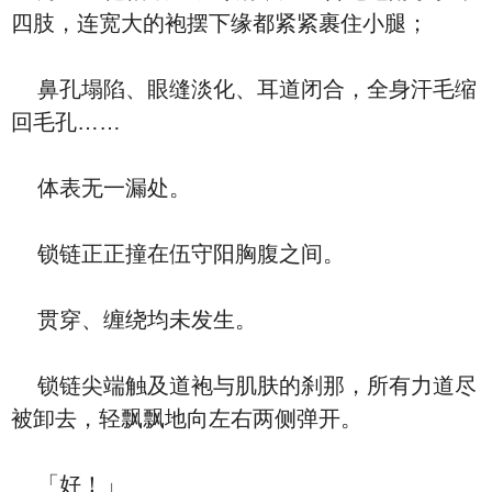
四肢，连宽大的袍摆下缘都紧紧裹住小腿；
鼻孔塌陷、眼缝淡化、耳道闭合，全身汗毛缩
回毛孔……
体表无一漏处。
锁链正正撞在伍守阳胸腹之间。
贯穿、缠绕均未发生。
锁链尖端触及道袍与肌肤的刹那，所有力道尽
被卸去，轻飘飘地向左右两侧弹开。
「好！」