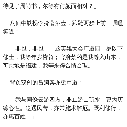
待见了周尚书，尔等有何颜面相对？」
八仙中铁拐李拎著酒壶，踉跄两步上前，嘿嘿
笑道：
「非也，非也——这英雄大会广邀四十岁以下
修士，我等年岁皆符；官府禁的是我等入山东，
可此地是福建，我等来得合情合理。」
背负双剑的吕洞宾亦缓声道：
「我与同僚云游四方，非止游山玩水，更为历
练心性。途遇民苦，亦常施术解厄。既利修行，
亦惠百姓。」