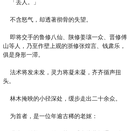
「丢人。」
不含怒气，却透著彻骨的失望。
即将交手的鲁修八仙、陕修姜瓖一众、晋修傅
山等人，乃至作壁上观的浙修张煌言、钱肃乐，
俱是身形一滞。
法术将发未发，灵力将凝未凝，齐齐循声扭
头。
林木掩映的小径深处，缓步走出二十余众。
为首者，是一位年逾古稀的老妪：