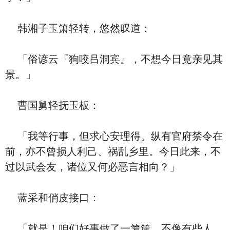
韩湘子玉箫轻转，悠然叹道：
「俗谚云『狗咬吕洞宾』，不想今日竟亲见其
景。」
曹国舅轻抚玉板：
「我等行事，但求心安理得。纵有官府禁令在
前，亦不曾损人利己、祸乱乡里。今日此来，不
过以武会友，诸位又何必恶言相向？」
蓝采和俏皮接口：
「就是！咱们好事做了一箩筐。不像有些人，