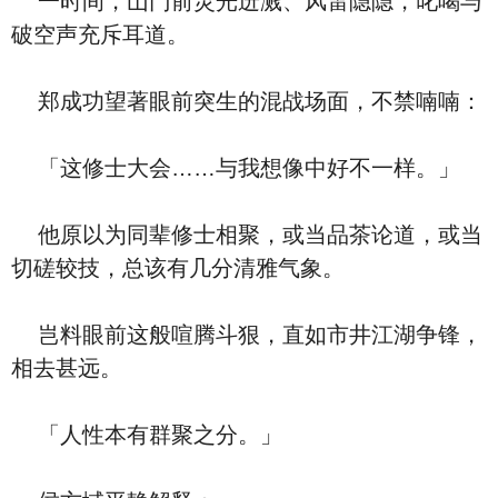
一时间，山门前灵光迸溅、风雷隐隐，叱喝与
破空声充斥耳道。
郑成功望著眼前突生的混战场面，不禁喃喃：
「这修士大会……与我想像中好不一样。」
他原以为同辈修士相聚，或当品茶论道，或当
切磋较技，总该有几分清雅气象。
岂料眼前这般喧腾斗狠，直如市井江湖争锋，
相去甚远。
「人性本有群聚之分。」