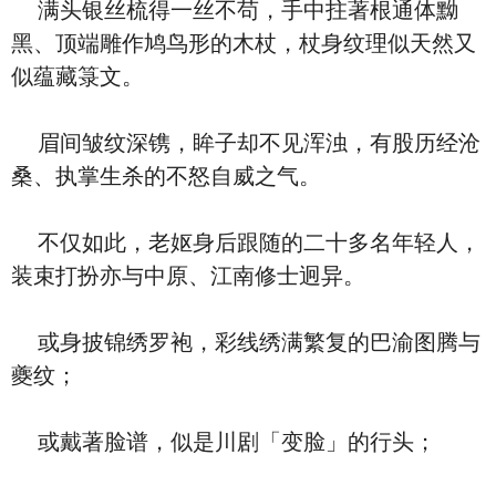
满头银丝梳得一丝不苟，手中拄著根通体黝
黑、顶端雕作鸠鸟形的木杖，杖身纹理似天然又
似蕴藏箓文。
眉间皱纹深镌，眸子却不见浑浊，有股历经沧
桑、执掌生杀的不怒自威之气。
不仅如此，老妪身后跟随的二十多名年轻人，
装束打扮亦与中原、江南修士迥异。
或身披锦绣罗袍，彩线绣满繁复的巴渝图腾与
夔纹；
或戴著脸谱，似是川剧「变脸」的行头；