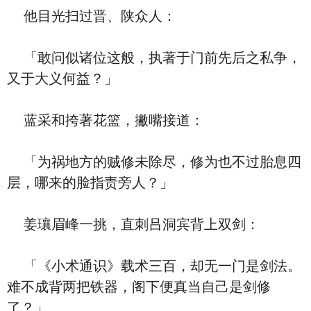
他目光扫过晋、陕众人：
「敢问似诸位这般，执著于门前先后之私争，
又于大义何益？」
蓝采和挎著花篮，撇嘴接道：
「为祸地方的贼修未除尽，修为也不过胎息四
层，哪来的脸指责旁人？」
姜瓖眉峰一挑，直刺吕洞宾背上双剑：
「《小术通识》载术三百，却无一门是剑法。
难不成背两把铁器，阁下便真当自己是剑修
了？」