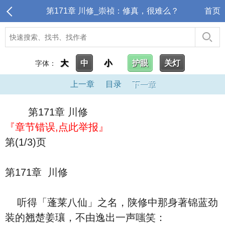
第171章 川修_崇祯：修真，很难么？
首页
大
中
小
护眼
关灯
字体：
上一章
目录
下一章
第171章 川修
『章节错误,点此举报』
第(1/3)页
第171章 川修
听得「蓬莱八仙」之名，陕修中那身著锦蓝劲
装的翘楚姜瓖，不由逸出一声嗤笑：