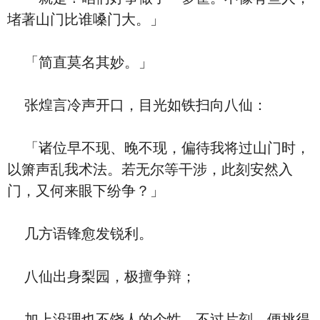
堵著山门比谁嗓门大。」
「简直莫名其妙。」
张煌言冷声开口，目光如铁扫向八仙：
「诸位早不现、晚不现，偏待我将过山门时，
以箫声乱我术法。若无尔等干涉，此刻安然入
门，又何来眼下纷争？」
几方语锋愈发锐利。
八仙出身梨园，极擅争辩；
加上没理也不饶人的个性，不过片刻，便挑得