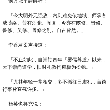
侯方域平静解释：
「今大明外无强敌，内则难免依地域、师承各
成脉络。昔有浙党、阉党，今亦有陕修、晋修、
鲁修、吴修、粤修之别。自古皆然。」
李香君柔声接道：
「不止如此，自崇祯四年『罢儒尊道』以来，
天下崇尚道学，旧时礼教拘束极为松弛。」
「尤其年轻一辈相交，多不循往日虚礼，言谈
行事皆直截许多。」
杨英也补充说：