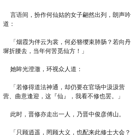
言语间，扮作何仙姑的女子翩然出列，朗声吟
道：
「烟霞为伴云为裳，何必簪缨束肺肠？若向丹
墀折腰去，当年何苦觅仙方！」
她眸光澄澈，环视众人道：
「若修得道法神通，却仍要在官场中汲汲营
营、曲意逢迎，这『仙』，我看不修也罢。」
此时，晋修亦走出一人，乃晋中俊彦傅山。
「只顾逍遥，罔顾大义，也配来此修士大会？