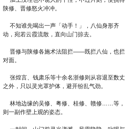
陕修、晋修怒火冲冲。
不知谁先喝出一声「动手！」，八仙身形齐
动，宛若云霞流散，直向山门掠去。
晋修与陕修各施术法阻拦——既拦八仙，也拦
对面。
张煌言、钱肃乐等十余名浙修则从容退至数丈
之外，只以灵光罩护体，避开纷乱气劲。
林地边缘的吴修、粤修、桂修、赣修……等，
则一副作壁上观的姿态。