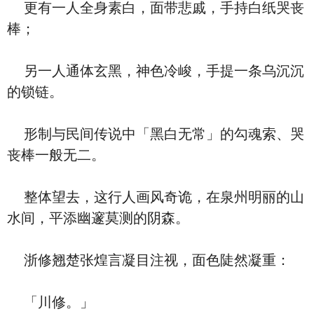
更有一人全身素白，面带悲戚，手持白纸哭丧
棒；
另一人通体玄黑，神色冷峻，手提一条乌沉沉
的锁链。
形制与民间传说中「黑白无常」的勾魂索、哭
丧棒一般无二。
整体望去，这行人画风奇诡，在泉州明丽的山
水间，平添幽邃莫测的阴森。
浙修翘楚张煌言凝目注视，面色陡然凝重：
「川修。」