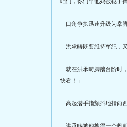
咱们，你们早他妈被鞑子
口角争执迅速升级为拳脚
洪承畴既要维持军纪，又
就在洪承畴脚踏台阶时，
快看！」
高起潜手指颤抖地指向西
洪承畴被他拽得一个趔趄