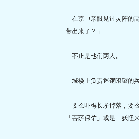
在京中亲眼见过灵阵的高
带出来了？」
不止是他们两人。
城楼上负责巡逻瞭望的兵
要么吓得长矛掉落，要么
「菩萨保佑」或是「妖怪