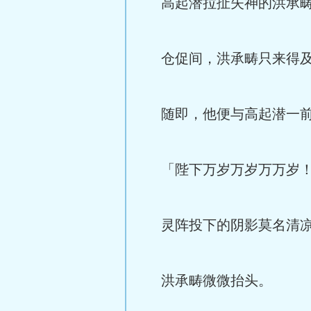
高起潜拉扯失神的洪承畴
仓促间，洪承畴只来得及
随即，他便与高起潜一前
「陛下万岁万岁万万岁
灵阵投下的阴影莫名清
洪承畴微微抬头。