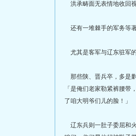
洪承畴面无表情地收回视
还有一堆棘手的军务等著
尤其是客军与辽东驻军的
那些陕、晋兵卒，多是剿
「是俺们老家勒紧裤腰带
了咱大明爷们儿的脸！」
辽东兵则一肚子委屈和火