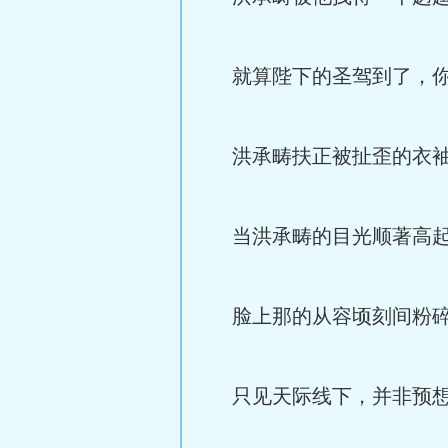
就算陛下的圣驾到了，你
洪承畴扶正被扯歪的衣袖
当洪承畴的目光顺著高起
脸上那的从容顷刻间粉碎
只见天际线下，并非预想