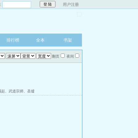
：
用户注册
排行榜
全本
书架
翻页
夜间
崛起
、
武道宗师
、
圣墟