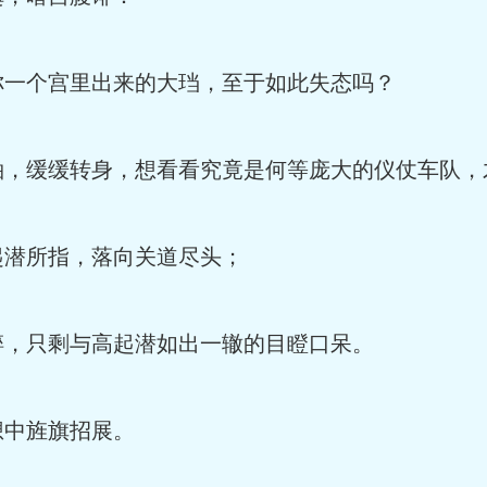
一个宫里出来的大珰，至于如此失态吗？
，缓缓转身，想看看究竟是何等庞大的仪仗车队，
潜所指，落向关道尽头；
，只剩与高起潜如出一辙的目瞪口呆。
中旌旗招展。