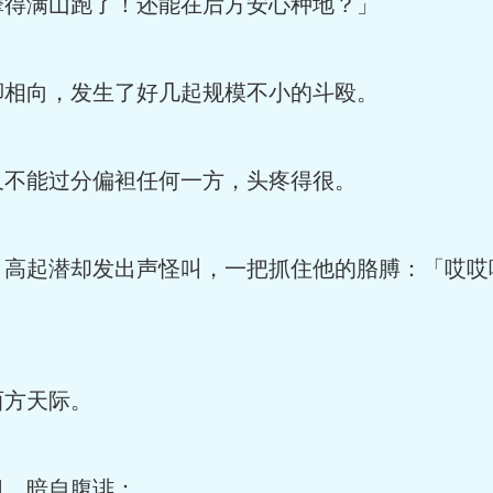
撵得满山跑了！还能在后方安心种地？」
相向，发生了好几起规模不小的斗殴。
不能过分偏袒任何一方，头疼得很。
高起潜却发出声怪叫，一把抓住他的胳膊：「哎哎
方天际。
，暗自腹诽：