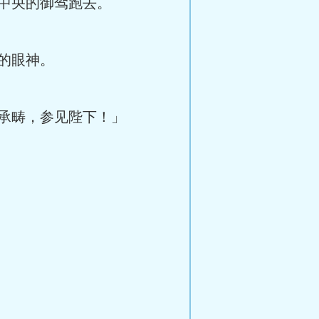
中央的御驾跑去。
的眼神。
承畴，参见陛下！」