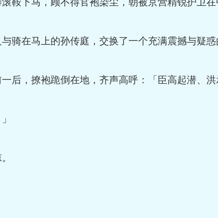
滚鞍下马，顾不得官袍染尘，朝被京营精锐护卫在
与骑在马上的孙传庭，交换了一个充满震撼与疑惑
一后，撩袍跪倒在地，齐声高呼：「臣高起潜、洪
！」
凉。