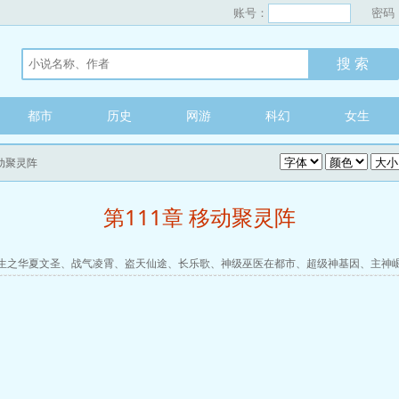
账号：
密码
都市
历史
网游
科幻
女生
移动聚灵阵
第111章 移动聚灵阵
生之华夏文圣
、
战气凌霄
、
盗天仙途
、
长乐歌
、
神级巫医在都市
、
超级神基因
、
主神