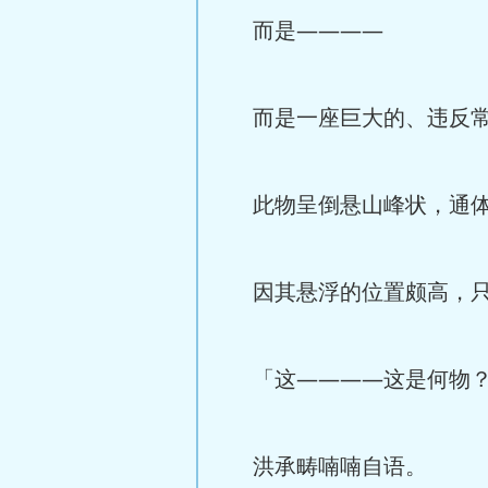
而是————
而是一座巨大的、违反常
此物呈倒悬山峰状，通体
因其悬浮的位置颇高，只
「这————这是何物
洪承畴喃喃自语。