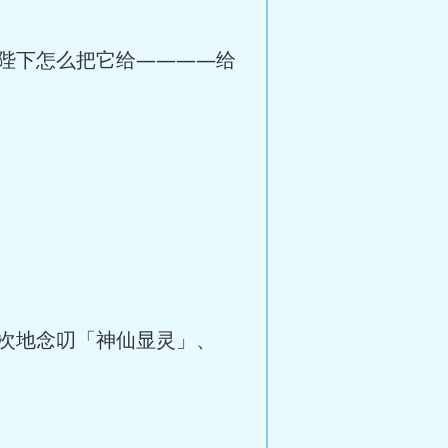
陛下怎么把它给————给
次地念叨「神仙显灵」、