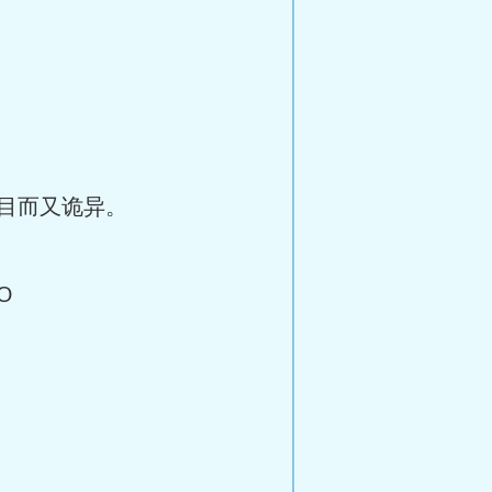
目而又诡异。
O