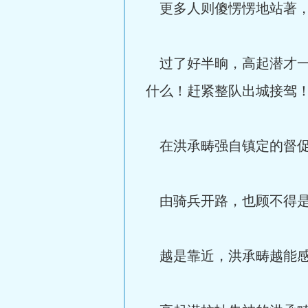
更多人则傻愣愣地站著，
过了好半晌，高起潜才一
什么！赶紧整队出城接驾
在洪承畴强自镇定的督促
由骑兵开路，也顾不得是
越是靠近，洪承畴越能感