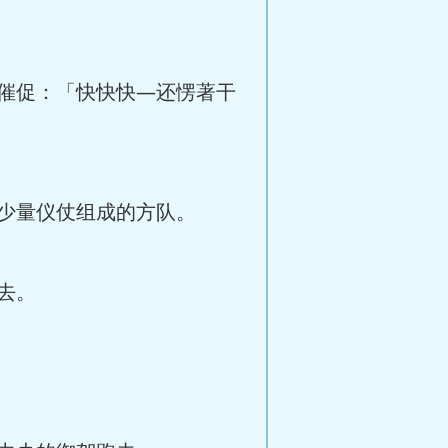
催促：「快快快—还愣著干
少量仪仗组成的方队。
去。