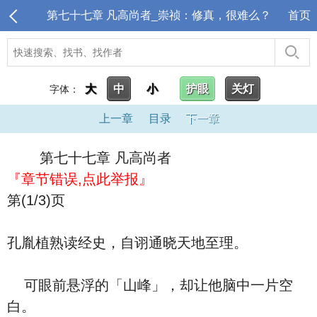
第七十七章 凡高尚者_崇祯：修真，很难么？
首页
大
中
小
护眼
关灯
字体：
上一章
目录
下一章
第七十七章 凡高尚者
『章节错误,点此举报』
第(1/3)页
孔胤植熟读经史，自诩通晓天地至理。
可眼前悬浮的「山峰」，却让他脑中一片空
白。