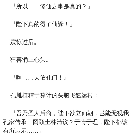
『所以……修仙之事是真的？』
『陛下真的得了仙缘！』
震惊过后。
狂喜涌上心头。
『啊……天佑孔门！』
孔胤植精于算计的头脑飞速运转：
『吾乃圣人后裔，陛下欲立仙朝，岂能无视我
孔家传承、罔顾士林清议？于情于理，陛下都该
有所表示……』