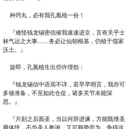
种窍丸，必有我孔胤植一份！
『难怪钱龙锡密信催我速速进京，言有关乎士
林气运之大事……务必让仙朝根基，仍植于儒家
沃土。』
旋即，孔胤植生出些许埋怨：
『钱龙锡信中语焉不详，若早早明言，我亦可
多做准备，不至如此仓促，诸多关节未能深
思。』
『片刻之后面圣，当以何辞进谏，方能既维圣
裔体统，不负圣人教诲，又可顺势而为，争得这