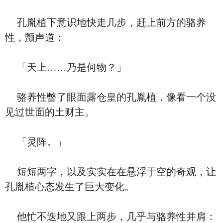
孔胤植下意识地快走几步，赶上前方的骆养
性，颤声道：
「天上……乃是何物？」
骆养性瞥了眼面露仓皇的孔胤植，像看一个没
见过世面的土财主。
「灵阵。」
短短两字，以及实实在在悬浮于空的奇观，让
孔胤植心态发生了巨大变化。
他忙不迭地又跟上两步，几乎与骆养性并肩：