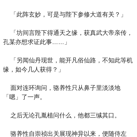
「此阵玄妙，可是与陛下参修大道有关？」
「坊间言陛下得通天之缘，获真武大帝亲传，
孔某亦想求证此事……」
「另闻仙丹现世，能开凡俗仙路，不知此等机
缘，如今几人获得？」
面对连环询问，骆养性只从鼻子里淡淡地
「嗯」了一声。
之后无论孔胤植问什么，他都三缄其口。
骆养性自崇祯出关展现神异以来，便随侍左