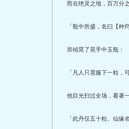
而在绝灵之地，百万分之
「瓶中所盛，名曰【种窍
崇祯晃了晃手中玉瓶：
「凡人只需服下一粒，可
他目光扫过全场，看著一
「此丹仅五十粒。仙缘名