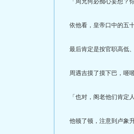
「周兄何必痴心妄想？你
依他看，皇帝口中的五十
最后肯定是按官职高低、
周遇吉摸了摸下巴，咂
「也对，阁老他们肯定人
他顿了顿，注意到卢象升