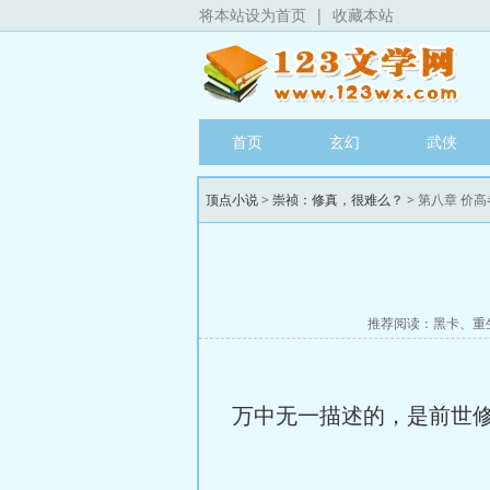
将本站设为首页
|
收藏本站
首页
玄幻
武侠
顶点小说
>
崇祯：修真，很难么？
> 第八章 价
推荐阅读：
黑卡
、
重
万中无一描述的，是前世