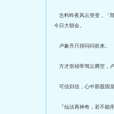
岂料昨夜风云突变，「陛
今日大朝会。
卢象升只得闷闷前来。
方才崇祯帝驾云腾空，卢
可信归信，心中那股因皇
『仙法再神奇，若不能用