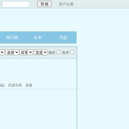
：
用户注册
排行榜
全本
书架
翻页
夜间
崛起
、
武道宗师
、
圣墟