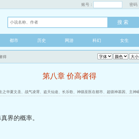
账号：
密码
都市
历史
网游
科幻
女生
高者得
第八章 价高者得
生之华夏文圣
、
战气凌霄
、
盗天仙途
、
长乐歌
、
神级巫医在都市
、
超级神基因
、
主神
修真界的概率。