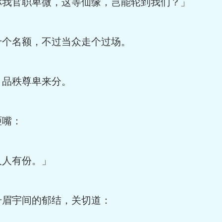
我官职卑微，这等仙缘，岂能轮到我们？」
个名额，不过当众走个过场。
品秩尊卑来分。
咂嘴：
人有份。」
眉宇间的郁结，关切道：