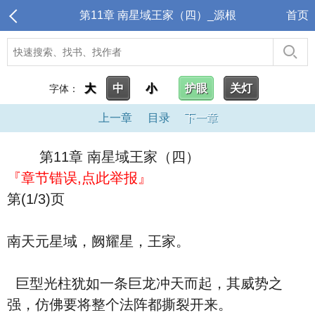
第11章 南星域王家（四）_源根
首页
大
中
小
护眼
关灯
字体：
上一章
目录
下一章
第11章 南星域王家（四）
『章节错误,点此举报』
第(1/3)页
南天元星域，阙耀星，王家。
巨型光柱犹如一条巨龙冲天而起，其威势之
强，仿佛要将整个法阵都撕裂开来。