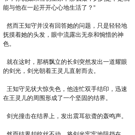
能与他在一起开开心心地生活了？”
然而王知守并没有回答她的问题，只是轻轻地
抚摸着她的头发，眼中流露出无奈和惋惜的神
色。
就在这时，那柄飘立的长剑突然发出一道耀眼
的剑光，剑光朝着王灵儿直射而去。
王知守见状大惊失色，他连忙双手结印，迅速
在王灵儿的周围形成了一个坚固的结界。
剑光撞击在结界上，发出震耳欲聋的轰鸣声。
然而结界却纹丝不动，将剑光牢牢地阻挡在