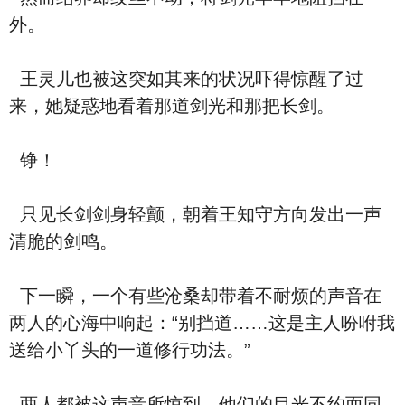
外。
王灵儿也被这突如其来的状况吓得惊醒了过
来，她疑惑地看着那道剑光和那把长剑。
铮！
只见长剑剑身轻颤，朝着王知守方向发出一声
清脆的剑鸣。
下一瞬，一个有些沧桑却带着不耐烦的声音在
两人的心海中响起：“别挡道……这是主人吩咐我
送给小丫头的一道修行功法。”
两人都被这声音所惊到，他们的目光不约而同