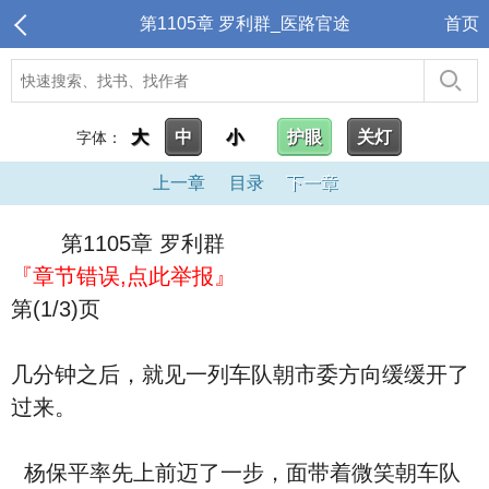
第1105章 罗利群_医路官途
首页
大
中
小
护眼
关灯
字体：
上一章
目录
下一章
第1105章 罗利群
『章节错误,点此举报』
第(1/3)页
几分钟之后，就见一列车队朝市委方向缓缓开了
过来。
杨保平率先上前迈了一步，面带着微笑朝车队