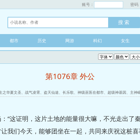
账号：
密码
都市
历史
网游
科幻
女生
第1076章 外公
生之华夏文圣
、
战气凌霄
、
盗天仙途
、
长乐歌
、
神级巫医在都市
、
超级神基因
、
主神
奶：“这证明，这片土地的能量很大嘛，不光走出了
让我们今天，能够团坐在一起，共同来庆祝这桩喜