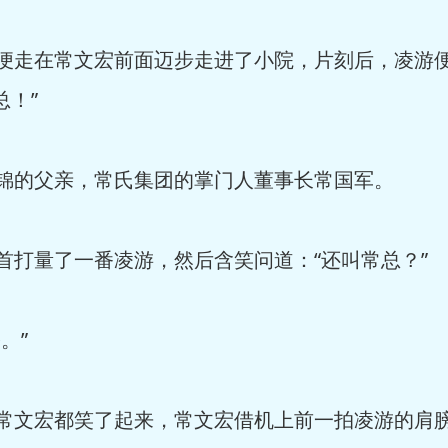
便走在常文宏前面迈步走进了小院，片刻后，凌游
总！”
锦的父亲，常氏集团的掌门人董事长常国军。
打量了一番凌游，然后含笑问道：“还叫常总？”
。”
常文宏都笑了起来，常文宏借机上前一拍凌游的肩膀