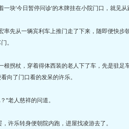
一块‘今日暂停问诊’的木牌挂在小院门口，就见从
宏率先从一辆宾利车上推门走了下来，随即便快步
车门。
一根拐杖，穿着得体西装的老人下了车，先是驻足
便看向了门口看的发呆的许乐。
？”老人慈祥的问道。
罢，许乐转身便朝院内跑，进屋找凌游去了。