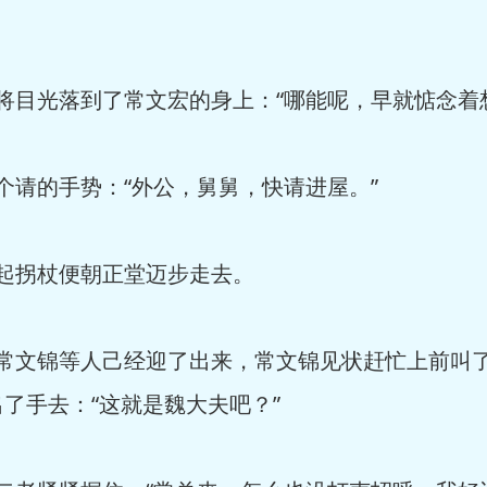
目光落到了常文宏的身上：“哪能呢，早就惦念着
请的手势：“外公，舅舅，快请进屋。”
起拐杖便朝正堂迈步走去。
常文锦等人己经迎了出来，常文锦见状赶忙上前叫
了手去：“这就是魏大夫吧？”