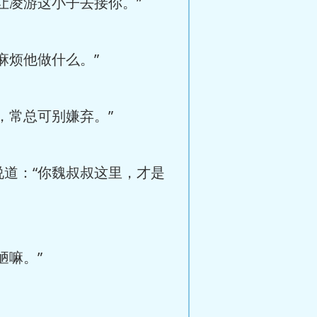
让凌游这小子去接你。”
麻烦他做什么。”
，常总可别嫌弃。”
道：“你魏叔叔这里，才是
陋嘛。”