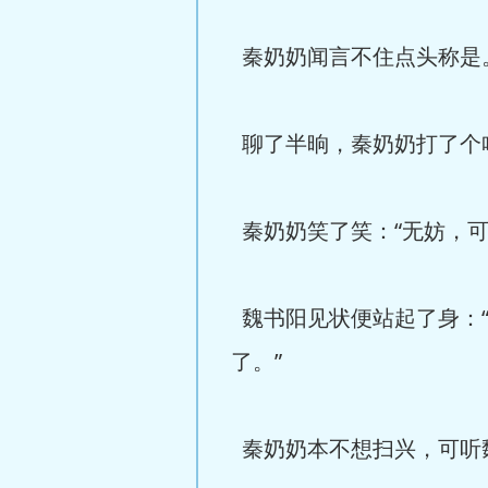
秦奶奶闻言不住点头称是
聊了半晌，秦奶奶打了个哈
秦奶奶笑了笑：“无妨，可
魏书阳见状便站起了身：
了。”
秦奶奶本不想扫兴，可听魏