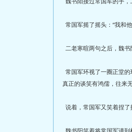
魏书阳接过常国军的手，二
常国军摇了摇头：“我和他
二老寒暄两句之后，魏书阳
常国军环视了一圈正堂的
真正的谈笑有鸿儒，往来无
说着，常国军又笑着捏了捏
魏书阳笑着将常国军请到椅