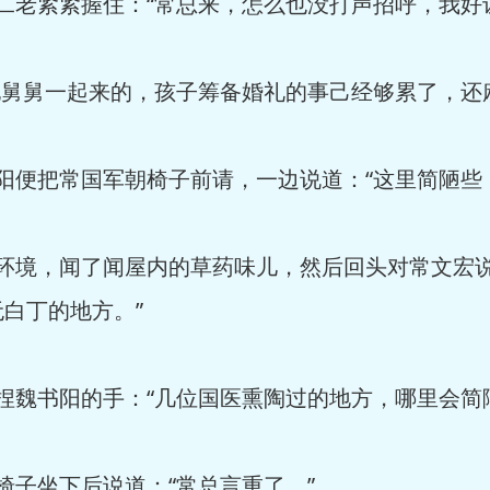
老紧紧握住：“常总来，怎么也没打声招呼，我好
舅舅一起来的，孩子筹备婚礼的事己经够累了，还
便把常国军朝椅子前请，一边说道：“这里简陋些
环境，闻了闻屋内的草药味儿，然后回头对常文宏说
白丁的地方。”
魏书阳的手：“几位国医熏陶过的地方，哪里会简
子坐下后说道：“常总言重了。”