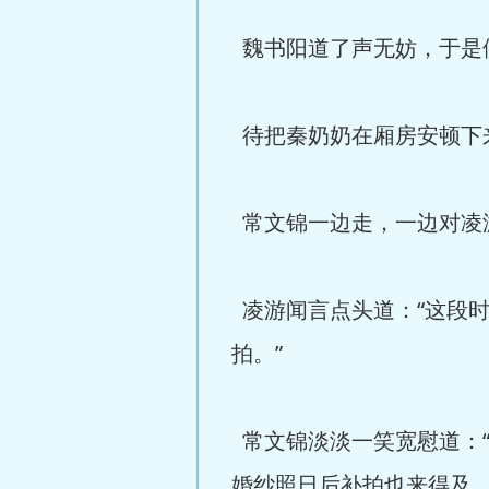
魏书阳道了声无妨，于是便
待把秦奶奶在厢房安顿下
常文锦一边走，一边对凌游
凌游闻言点头道：“这段
拍。”
常文锦淡淡一笑宽慰道：
婚纱照日后补拍也来得及，