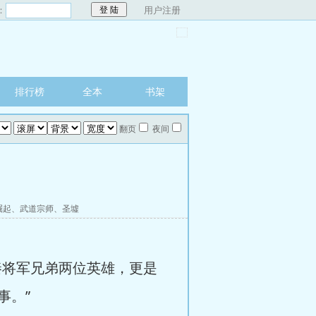
：
用户注册
排行榜
全本
书架
翻页
夜间
崛起
、
武道宗师
、
圣墟
秦将军兄弟两位英雄，更是
事。”