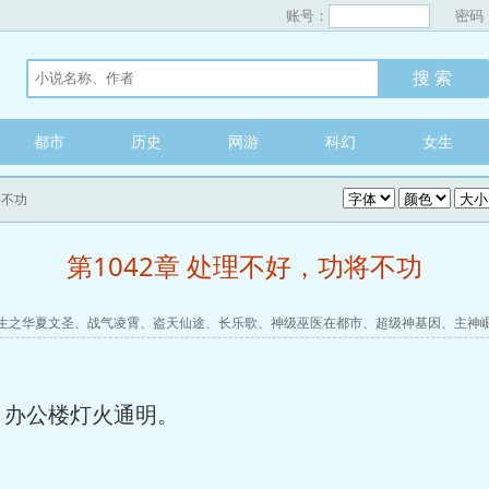
账号：
密码
都市
历史
网游
科幻
女生
将不功
第1042章 处理不好，功将不功
生之华夏文圣
、
战气凌霄
、
盗天仙途
、
长乐歌
、
神级巫医在都市
、
超级神基因
、
主神
，办公楼灯火通明。