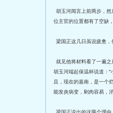
胡玉河闻言上前两步，然
位主官的位置都有了空缺
梁国正这几日虽说疲惫，
就见他将材料看了一遍之
胡玉河端起保温杯说道：
且，现在的嘉南，是一个
能发炎病变，剜肉容易，消
梁国正说出的这两个理由