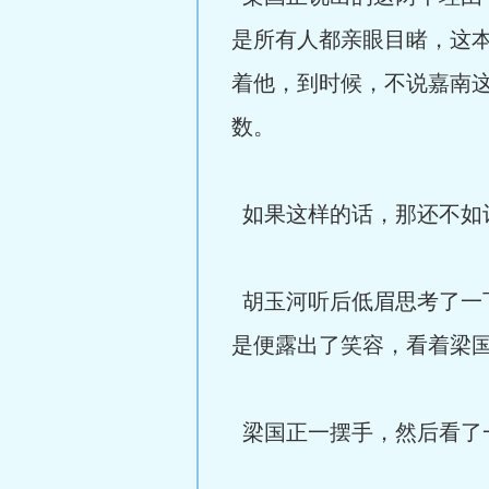
是所有人都亲眼目睹，这
着他，到时候，不说嘉南
数。
如果这样的话，那还不如
胡玉河听后低眉思考了一
是便露出了笑容，看着梁国
梁国正一摆手，然后看了一