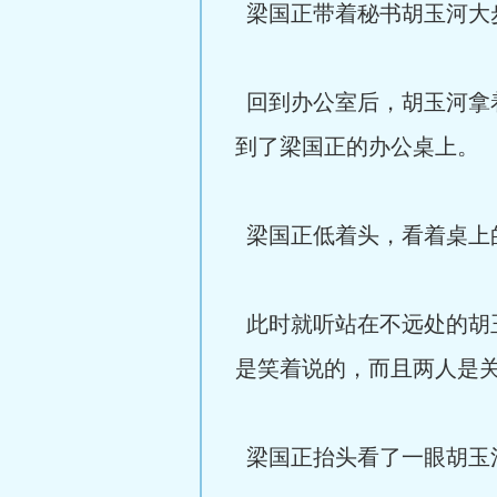
梁国正带着秘书胡玉河大
回到办公室后，胡玉河拿
到了梁国正的办公桌上。
梁国正低着头，看着桌上
此时就听站在不远处的胡玉
是笑着说的，而且两人是
梁国正抬头看了一眼胡玉河