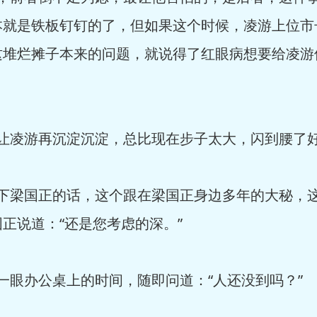
本就是铁板钉钉的了，但如果这个时候，凌游上位市
这堆烂摊子本来的问题，就说得了红眼病想要给凌游
让凌游再沉淀沉淀，总比现在步子太大，闪到腰了
下梁国正的话，这个跟在梁国正身边多年的大秘，
正说道：“还是您考虑的深。”
眼办公桌上的时间，随即问道：“人还没到吗？”