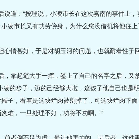
后说道：“按理说，小凌市长在这次嘉南的事件上，
，小凌市长又有功劳傍身，为什么您没借机将他往上
但心情甚好，于是对胡玉河的问题，也就耐着性子
后，拿起笔大手一挥，签上了自己的名字之后，又
“小凌的步子，迈的己经够大啦，这孩子他自己也是
烂摊子，看着是这块烂肉被剜掉了，可这块烂肉下面
炎难，一旦处理不好，功将不功啊。”
，前者倒不足为虑，最让他害怕的，是后者，这件