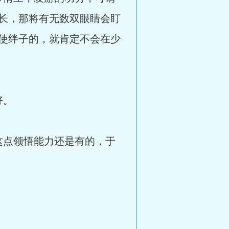
长，那将有无数双眼睛会盯
使绊子的，就肯定不会在少
好。
这点领悟能力还是有的，于