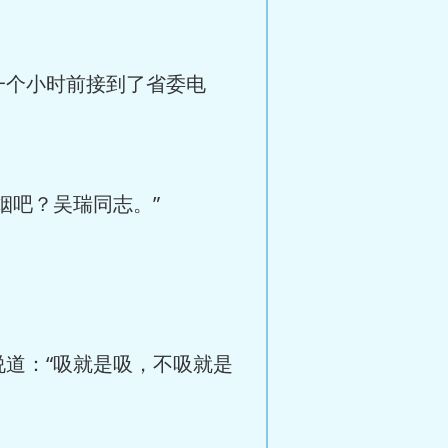
一个小时前接到了省委电
烟吧？吴瑞同志。”
道：“吸就是吸，不吸就是