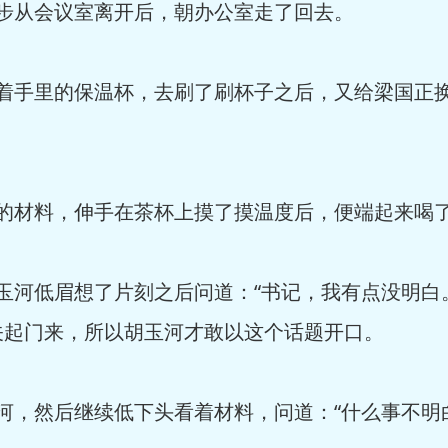
步从会议室离开后，朝办公室走了回去。
着手里的保温杯，去刷了刷杯子之后，又给梁国正
的材料，伸手在茶杯上摸了摸温度后，便端起来喝
河低眉想了片刻之后问道：“书记，我有点没明白
关起门来，所以胡玉河才敢以这个话题开口。
，然后继续低下头看着材料，问道：“什么事不明