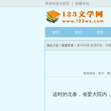
将本站设为首页
|
收藏本站
首页
玄幻
武侠
顶点小说
>
医路官途
> 第1042章 处理不好，功
推荐阅读：
黑卡
、
重
这时的北春，省委大院内