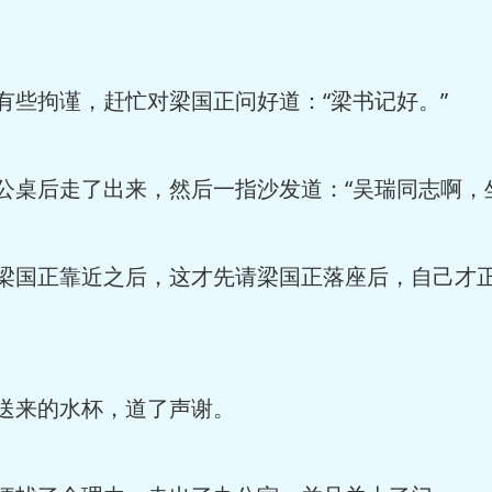
些拘谨，赶忙对梁国正问好道：“梁书记好。”
桌后走了出来，然后一指沙发道：“吴瑞同志啊，
梁国正靠近之后，这才先请梁国正落座后，自己才
送来的水杯，道了声谢。