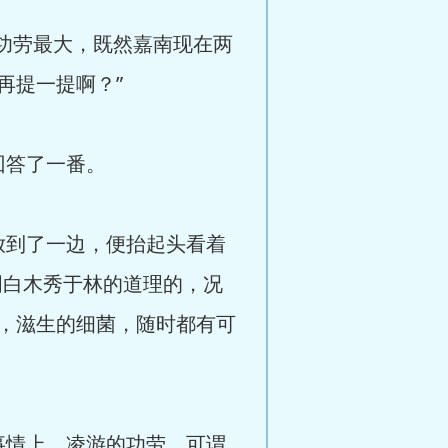
功劳最大，既然嘉南现在两
再提一提啊？”
回答了一番。
放到了一边，便抬起头看着
明白木秀于林的道理的，况
，滋生的细菌，随时都有可
事情上，凌游的功劳，可谓