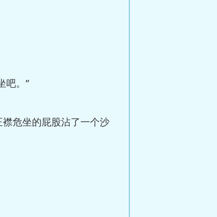
坐吧。”
正襟危坐的屁股沾了一个沙