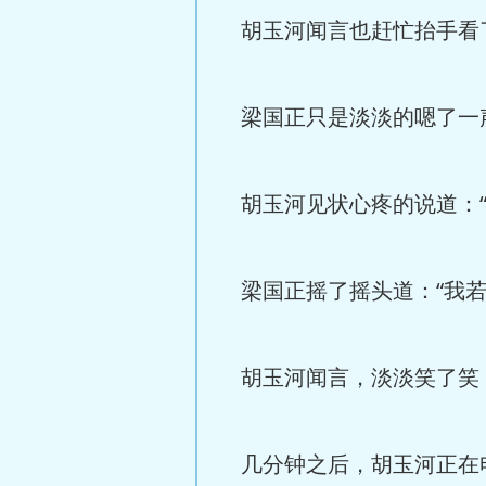
胡玉河闻言也赶忙抬手看了
梁国正只是淡淡的嗯了一
胡玉河见状心疼的说道：“
梁国正摇了摇头道：“我若
胡玉河闻言，淡淡笑了笑
几分钟之后，胡玉河正在