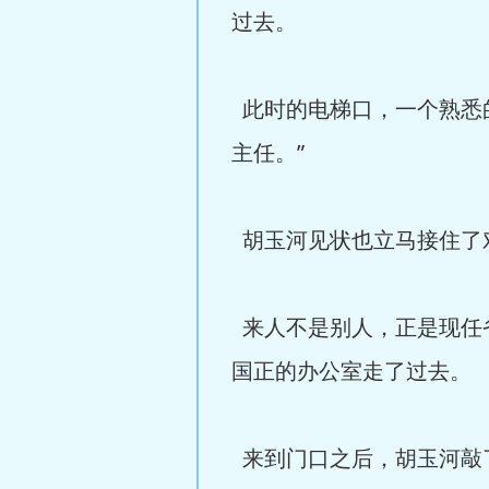
过去。
此时的电梯口，一个熟悉
主任。”
胡玉河见状也立马接住了对
来人不是别人，正是现任
国正的办公室走了过去。
来到门口之后，胡玉河敲了