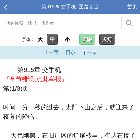
第915章 交手机_医路官途
首页
大
中
小
护眼
关灯
字体：
上一章
目录
下一章
第915章 交手机
『章节错误,点此举报』
第(1/3)页
时间一分一秒的过去，太阳下山之后，就迎来了
夜幕的降临。
天色刚黑，在旧厂区的烂尾楼里，崔达在接了