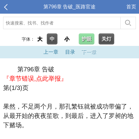
第796章 告破_医路官途
首页
大
中
小
护眼
关灯
字体：
上一章
目录
下一章
第796章 告破
『章节错误,点此举报』
第(1/3)页
果然，不足两个月，那孔繁钰就被成功带偏了，
从最开始的夜夜笙歌，到最后，进入了罗昶的地
下赌场。